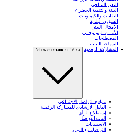
التغير المناخي
البيئة والتنمية الخضراء
النفايات والكيماويات
الشؤون البلدية
الامتثال البيئي
الأمــن البيولوجــي
المصطلحات
السياحة البيئية
المشاركة الرقمية
show submenu for "More"
مواقع التواصل الاجتماعي
الدليل الإرشادي للمشاركة الرقمية
إستطلاع الرأي
آليات التواصل
الاستبيانات
التواصل مع الوزير