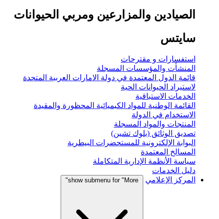
الصيادين والمزارعين ومربي الحيوانات
سايتس
استفسارات و مقترحات
المنشأت والمؤسسات المسجلة
قائمة الدول المعتمدة في دولة الامارات العربية المتحدة
لاستيراد الحيوانات الحية
الخدمات الاستباقية
القائمة الوطنية للمواد الكيميائية المحظورة والمقيدة
الاستخدام في الدولة
المنتجات والمواد المسجلة
تصديق الوثائق (بلوك تشين)
البوابة الإلكترونية للمستحضرات البيطرية
المسالخ المعتمدة
سياسة الأنظمة الإدارية المتكاملة
دليل الخدمات
المركز الإعلامي
show submenu for "More"