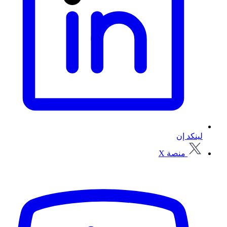
لينكد إن
منصة X