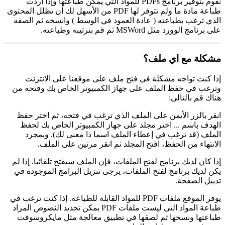
نقوم بتوفير برنامج PDFs للمواد التي يمكن طباعتها وإذا أردت
طباعة مادة ما ولم تتوفر لها PDF من الأسهل لك أن تظلل المحتوى
الذي ترغب بطباعته ( عادة العمود في الوسط ) وانسخه ثم الصقه
على برنامج الوورد مثل MSWord ثم قم بترتيبه وطباعته.
مشكلة مع اي ملف؟
إذا كنت تواجه مشكلة في فتح ملف على موقعنا على الانترنت
وترغب في حفظ الملف على جهاز الكمبيوتر الخاص بك وفتحه من
هناك قم بالتالي:
انقر بالزر الأيمن على الملف الذي ترغب في فتحه، ثم اختر حفظ
الهدف باسم ... اختر مجلد على جهاز الكمبيوتر الخاص بك لحفظ
الملف (قد ترغب في إعطاء الملف اسما ذا معنى لك). وبمجرد
الانتهاء من الحفظ، افتح المجلد ثم انقر مرتين على الملف.
إذا كان لديك برنامج لفتح الملفات، فإن الملف سيفتح تلقائيا. إذا لم
يكن لديك برنامج لفتح الملفات، يرجى تنزيل البرامج الموجودة في
تذييل الصفحة.
يوفر الموقع ملفات PDF للمواد القابلة للطباعة. إذا كنت ترغب في
طباعة المواد التي ليست ملفات PDF يمكن تحديد النصوص المراد
طباعتها ونسخها ثم لصقها في تطبيق معالجة مثل مايكروسوفت