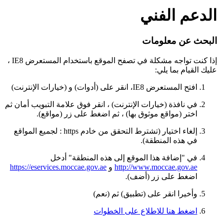
الدعم الفني
البحث عن معلومات
إذا كنت تواجه مشكلة في تصفح الموقع باستخدام المستعرض IE8 ،
عليك القيام بما يلي:
افتح المستعرض IE8، انقر على (أدوات) و (خيارات الإنترنت)
في نافذة (خيارات الإنترنت) ، انقر فوق علامة التبويب أمان ثم
اختر (مواقع موثوق بها) ، ثم اضغط على زر (مواقع).
إلغاء اختيار (تشترط التحقق من خادم https : لجميع المواقع
في هذه المنطقة).
في "إضافة هذا الموقع إلى هذه المنطقة" أدخل
http://www.moccae.gov.ae
و
https://eservices.moccae.gov.ae
اضغط على زر (أضف).
وأخيرا انقر على (تطبيق) ثم (نعم)
اضغط هنا للاطلاع على الخطوات