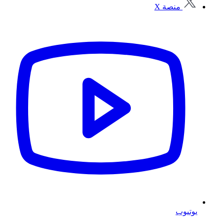
منصة X
يوتيوب