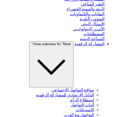
التغير المناخي
البيئة والتنمية الخضراء
النفايات والكيماويات
الشؤون البلدية
الامتثال البيئي
الأمــن البيولوجــي
المصطلحات
السياحة البيئية
المشاركة الرقمية
show submenu for "More"
مواقع التواصل الاجتماعي
الدليل الإرشادي للمشاركة الرقمية
إستطلاع الرأي
آليات التواصل
الاستبيانات
التواصل مع الوزير