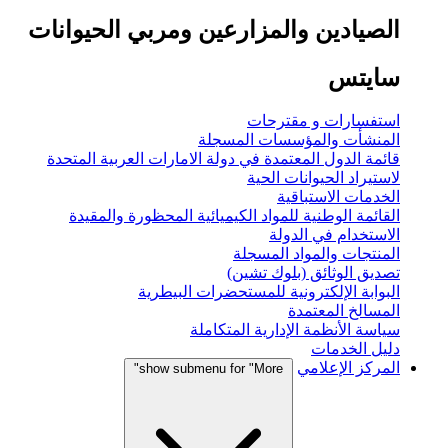
الصيادين والمزارعين ومربي الحيوانات
سايتس
استفسارات و مقترحات
المنشأت والمؤسسات المسجلة
قائمة الدول المعتمدة في دولة الامارات العربية المتحدة
لاستيراد الحيوانات الحية
الخدمات الاستباقية
القائمة الوطنية للمواد الكيميائية المحظورة والمقيدة
الاستخدام في الدولة
المنتجات والمواد المسجلة
تصديق الوثائق (بلوك تشين)
البوابة الإلكترونية للمستحضرات البيطرية
المسالخ المعتمدة
سياسة الأنظمة الإدارية المتكاملة
دليل الخدمات
المركز الإعلامي
show submenu for "More"