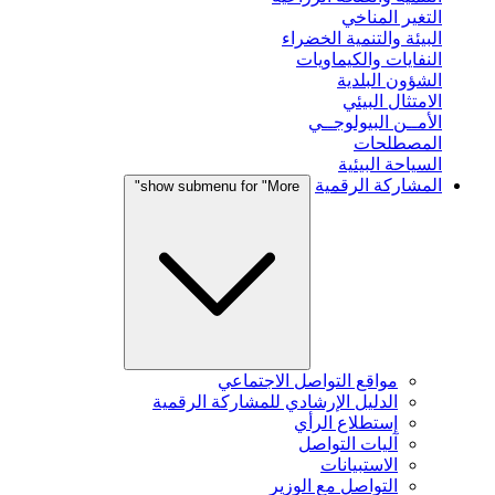
التغير المناخي
البيئة والتنمية الخضراء
النفايات والكيماويات
الشؤون البلدية
الامتثال البيئي
الأمــن البيولوجــي
المصطلحات
السياحة البيئية
المشاركة الرقمية
show submenu for "More"
مواقع التواصل الاجتماعي
الدليل الإرشادي للمشاركة الرقمية
إستطلاع الرأي
آليات التواصل
الاستبيانات
التواصل مع الوزير