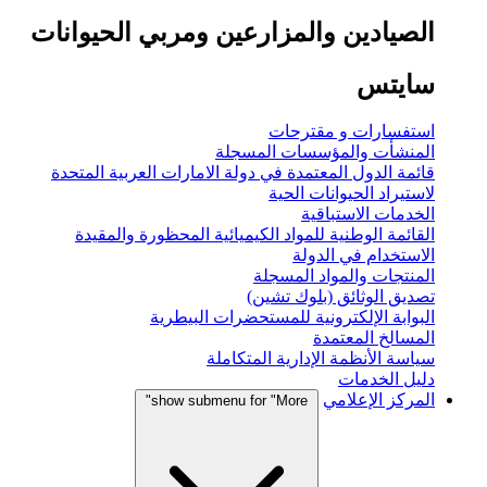
الصيادين والمزارعين ومربي الحيوانات
سايتس
استفسارات و مقترحات
المنشأت والمؤسسات المسجلة
قائمة الدول المعتمدة في دولة الامارات العربية المتحدة
لاستيراد الحيوانات الحية
الخدمات الاستباقية
القائمة الوطنية للمواد الكيميائية المحظورة والمقيدة
الاستخدام في الدولة
المنتجات والمواد المسجلة
تصديق الوثائق (بلوك تشين)
البوابة الإلكترونية للمستحضرات البيطرية
المسالخ المعتمدة
سياسة الأنظمة الإدارية المتكاملة
دليل الخدمات
المركز الإعلامي
show submenu for "More"