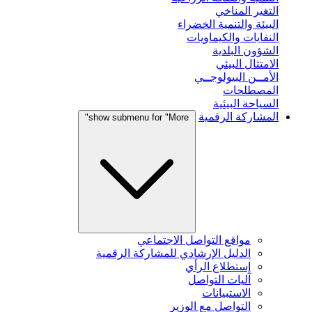
التغير المناخي
البيئة والتنمية الخضراء
النفايات والكيماويات
الشؤون البلدية
الامتثال البيئي
الأمــن البيولوجــي
المصطلحات
السياحة البيئية
المشاركة الرقمية
show submenu for "More"
مواقع التواصل الاجتماعي
الدليل الإرشادي للمشاركة الرقمية
إستطلاع الرأي
آليات التواصل
الاستبيانات
التواصل مع الوزير