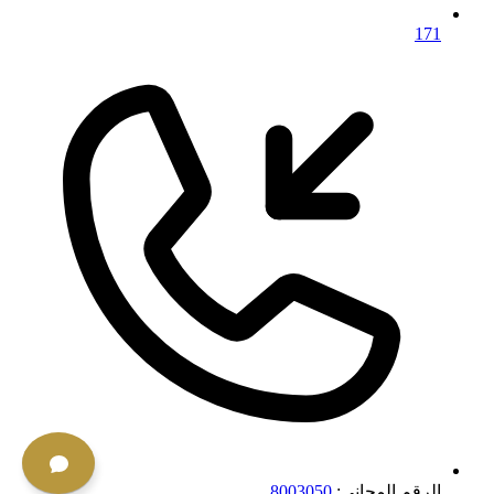
171
الرقم المجاني:
8003050