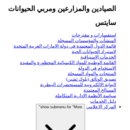
الصيادين والمزارعين ومربي الحيوانات
سايتس
استفسارات و مقترحات
المنشأت والمؤسسات المسجلة
قائمة الدول المعتمدة في دولة الامارات العربية المتحدة
لاستيراد الحيوانات الحية
الخدمات الاستباقية
القائمة الوطنية للمواد الكيميائية المحظورة والمقيدة
الاستخدام في الدولة
المنتجات والمواد المسجلة
تصديق الوثائق (بلوك تشين)
البوابة الإلكترونية للمستحضرات البيطرية
المسالخ المعتمدة
سياسة الأنظمة الإدارية المتكاملة
دليل الخدمات
المركز الإعلامي
show submenu for "More"