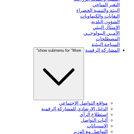
التغير المناخي
البيئة والتنمية الخضراء
النفايات والكيماويات
الشؤون البلدية
الامتثال البيئي
الأمــن البيولوجــي
المصطلحات
السياحة البيئية
المشاركة الرقمية
show submenu for "More"
مواقع التواصل الاجتماعي
الدليل الإرشادي للمشاركة الرقمية
إستطلاع الرأي
آليات التواصل
الاستبيانات
التواصل مع الوزير