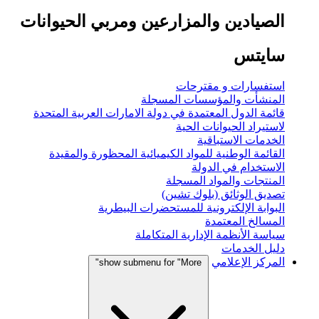
الصيادين والمزارعين ومربي الحيوانات
سايتس
استفسارات و مقترحات
المنشأت والمؤسسات المسجلة
قائمة الدول المعتمدة في دولة الامارات العربية المتحدة
لاستيراد الحيوانات الحية
الخدمات الاستباقية
القائمة الوطنية للمواد الكيميائية المحظورة والمقيدة
الاستخدام في الدولة
المنتجات والمواد المسجلة
تصديق الوثائق (بلوك تشين)
البوابة الإلكترونية للمستحضرات البيطرية
المسالخ المعتمدة
سياسة الأنظمة الإدارية المتكاملة
دليل الخدمات
المركز الإعلامي
show submenu for "More"