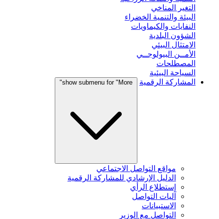
التغير المناخي
البيئة والتنمية الخضراء
النفايات والكيماويات
الشؤون البلدية
الامتثال البيئي
الأمــن البيولوجــي
المصطلحات
السياحة البيئية
المشاركة الرقمية
show submenu for "More"
مواقع التواصل الاجتماعي
الدليل الإرشادي للمشاركة الرقمية
إستطلاع الرأي
آليات التواصل
الاستبيانات
التواصل مع الوزير