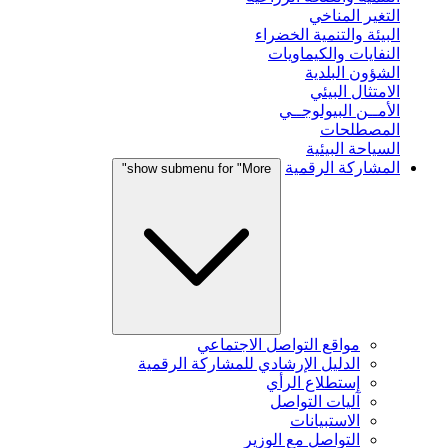
التغير المناخي
البيئة والتنمية الخضراء
النفايات والكيماويات
الشؤون البلدية
الامتثال البيئي
الأمــن البيولوجــي
المصطلحات
السياحة البيئية
المشاركة الرقمية
show submenu for "More"
مواقع التواصل الاجتماعي
الدليل الإرشادي للمشاركة الرقمية
إستطلاع الرأي
آليات التواصل
الاستبيانات
التواصل مع الوزير