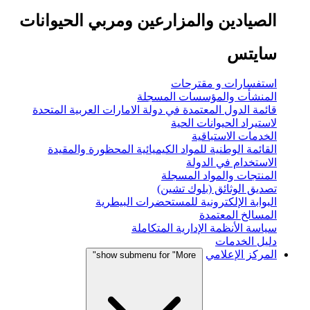
الصيادين والمزارعين ومربي الحيوانات
سايتس
استفسارات و مقترحات
المنشأت والمؤسسات المسجلة
قائمة الدول المعتمدة في دولة الامارات العربية المتحدة
لاستيراد الحيوانات الحية
الخدمات الاستباقية
القائمة الوطنية للمواد الكيميائية المحظورة والمقيدة
الاستخدام في الدولة
المنتجات والمواد المسجلة
تصديق الوثائق (بلوك تشين)
البوابة الإلكترونية للمستحضرات البيطرية
المسالخ المعتمدة
سياسة الأنظمة الإدارية المتكاملة
دليل الخدمات
المركز الإعلامي
show submenu for "More"