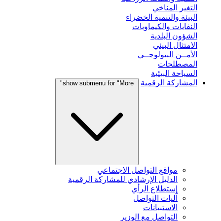
التغير المناخي
البيئة والتنمية الخضراء
النفايات والكيماويات
الشؤون البلدية
الامتثال البيئي
الأمــن البيولوجــي
المصطلحات
السياحة البيئية
المشاركة الرقمية
show submenu for "More"
مواقع التواصل الاجتماعي
الدليل الإرشادي للمشاركة الرقمية
إستطلاع الرأي
آليات التواصل
الاستبيانات
التواصل مع الوزير