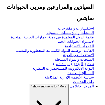
الصيادين والمزارعين ومربي الحيوانات
سايتس
استفسارات و مقترحات
المنشأت والمؤسسات المسجلة
قائمة الدول المعتمدة في دولة الامارات العربية المتحدة
لاستيراد الحيوانات الحية
الخدمات الاستباقية
القائمة الوطنية للمواد الكيميائية المحظورة والمقيدة
الاستخدام في الدولة
المنتجات والمواد المسجلة
تصديق الوثائق (بلوك تشين)
البوابة الإلكترونية للمستحضرات البيطرية
المسالخ المعتمدة
سياسة الأنظمة الإدارية المتكاملة
دليل الخدمات
المركز الإعلامي
show submenu for "More"