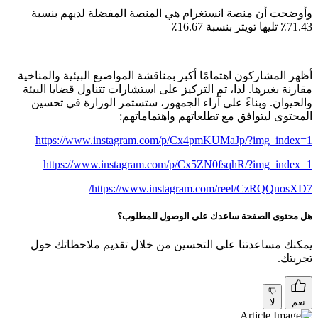
وأوضحت أن منصة انستغرام هي المنصة المفضلة لديهم بنسبة
71.43٪ تليها تويتز بنسبة 16.67٪
أظهر المشاركون اهتمامًا أكبر بمناقشة المواضيع البيئية والمناخية
مقارنة بغيرها. لذا، تم التركيز على استشارات تتناول قضايا البيئة
والحيوان. وبناءً على آراء الجمهور، ستستمر الوزارة في تحسين
المحتوى ليتوافق مع تطلعاتهم واهتماماتهم
:
https://www.instagram.com/p/Cx4pmKUMaJp/?img_index=1
https://www.instagram.com/p/Cx5ZN0fsqhR/?img_index=1
/
https://www.instagram.com/reel/CzRQQnosXD7
هل محتوى الصفحة ساعدك على الوصول للمطلوب؟
يمكنك مساعدتنا على التحسين من خلال تقديم ملاحظاتك حول
تجربتك.
نعم
لا