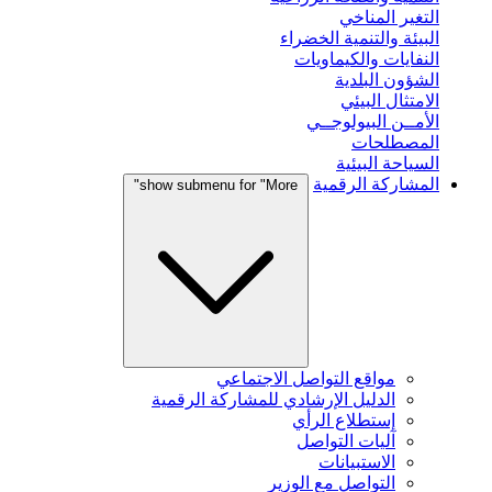
التغير المناخي
البيئة والتنمية الخضراء
النفايات والكيماويات
الشؤون البلدية
الامتثال البيئي
الأمــن البيولوجــي
المصطلحات
السياحة البيئية
المشاركة الرقمية
show submenu for "More"
مواقع التواصل الاجتماعي
الدليل الإرشادي للمشاركة الرقمية
إستطلاع الرأي
آليات التواصل
الاستبيانات
التواصل مع الوزير