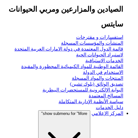
الصيادين والمزارعين ومربي الحيوانات
سايتس
استفسارات و مقترحات
المنشأت والمؤسسات المسجلة
قائمة الدول المعتمدة في دولة الامارات العربية المتحدة
لاستيراد الحيوانات الحية
الخدمات الاستباقية
القائمة الوطنية للمواد الكيميائية المحظورة والمقيدة
الاستخدام في الدولة
المنتجات والمواد المسجلة
تصديق الوثائق (بلوك تشين)
البوابة الإلكترونية للمستحضرات البيطرية
المسالخ المعتمدة
سياسة الأنظمة الإدارية المتكاملة
دليل الخدمات
المركز الإعلامي
show submenu for "More"