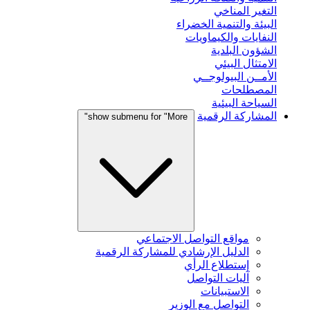
التغير المناخي
البيئة والتنمية الخضراء
النفايات والكيماويات
الشؤون البلدية
الامتثال البيئي
الأمــن البيولوجــي
المصطلحات
السياحة البيئية
المشاركة الرقمية
show submenu for "More"
مواقع التواصل الاجتماعي
الدليل الإرشادي للمشاركة الرقمية
إستطلاع الرأي
آليات التواصل
الاستبيانات
التواصل مع الوزير