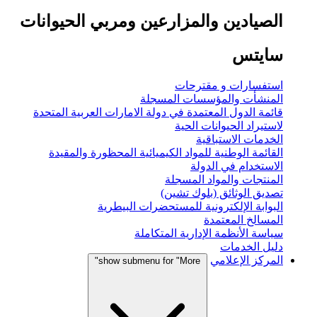
الصيادين والمزارعين ومربي الحيوانات
سايتس
استفسارات و مقترحات
المنشأت والمؤسسات المسجلة
قائمة الدول المعتمدة في دولة الامارات العربية المتحدة
لاستيراد الحيوانات الحية
الخدمات الاستباقية
القائمة الوطنية للمواد الكيميائية المحظورة والمقيدة
الاستخدام في الدولة
المنتجات والمواد المسجلة
تصديق الوثائق (بلوك تشين)
البوابة الإلكترونية للمستحضرات البيطرية
المسالخ المعتمدة
سياسة الأنظمة الإدارية المتكاملة
دليل الخدمات
المركز الإعلامي
show submenu for "More"