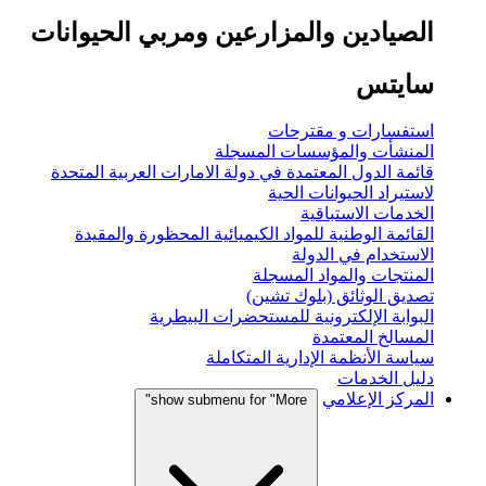
الصيادين والمزارعين ومربي الحيوانات
سايتس
استفسارات و مقترحات
المنشأت والمؤسسات المسجلة
قائمة الدول المعتمدة في دولة الامارات العربية المتحدة
لاستيراد الحيوانات الحية
الخدمات الاستباقية
القائمة الوطنية للمواد الكيميائية المحظورة والمقيدة
الاستخدام في الدولة
المنتجات والمواد المسجلة
تصديق الوثائق (بلوك تشين)
البوابة الإلكترونية للمستحضرات البيطرية
المسالخ المعتمدة
سياسة الأنظمة الإدارية المتكاملة
دليل الخدمات
المركز الإعلامي
show submenu for "More"