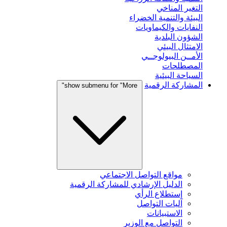
التغير المناخي
البيئة والتنمية الخضراء
النفايات والكيماويات
الشؤون البلدية
الامتثال البيئي
الأمــن البيولوجــي
المصطلحات
السياحة البيئية
المشاركة الرقمية
show submenu for "More"
مواقع التواصل الاجتماعي
الدليل الإرشادي للمشاركة الرقمية
إستطلاع الرأي
آليات التواصل
الاستبيانات
التواصل مع الوزير