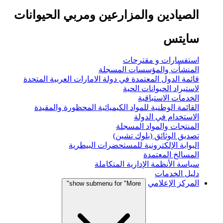
الصيادين والمزارعين ومربي الحيوانات
سايتس
استفسارات و مقترحات
المنشأت والمؤسسات المسجلة
قائمة الدول المعتمدة في دولة الامارات العربية المتحدة
لاستيراد الحيوانات الحية
الخدمات الاستباقية
القائمة الوطنية للمواد الكيميائية المحظورة والمقيدة
الاستخدام في الدولة
المنتجات والمواد المسجلة
تصديق الوثائق (بلوك تشين)
البوابة الإلكترونية للمستحضرات البيطرية
المسالخ المعتمدة
سياسة الأنظمة الإدارية المتكاملة
دليل الخدمات
المركز الإعلامي
show submenu for "More"