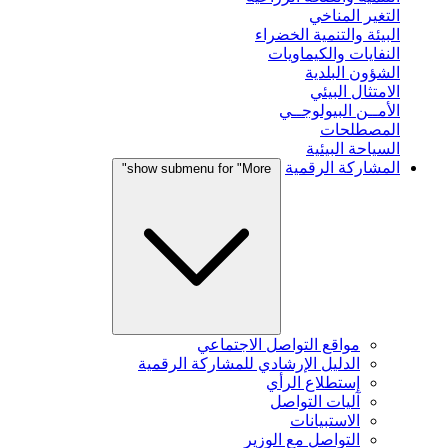
التغير المناخي
البيئة والتنمية الخضراء
النفايات والكيماويات
الشؤون البلدية
الامتثال البيئي
الأمــن البيولوجــي
المصطلحات
السياحة البيئية
المشاركة الرقمية
show submenu for "More"
مواقع التواصل الاجتماعي
الدليل الإرشادي للمشاركة الرقمية
إستطلاع الرأي
آليات التواصل
الاستبيانات
التواصل مع الوزير