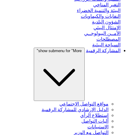
التغير المناخي
البيئة والتنمية الخضراء
النفايات والكيماويات
الشؤون البلدية
الامتثال البيئي
الأمــن البيولوجــي
المصطلحات
السياحة البيئية
المشاركة الرقمية
show submenu for "More"
مواقع التواصل الاجتماعي
الدليل الإرشادي للمشاركة الرقمية
إستطلاع الرأي
آليات التواصل
الاستبيانات
التواصل مع الوزير