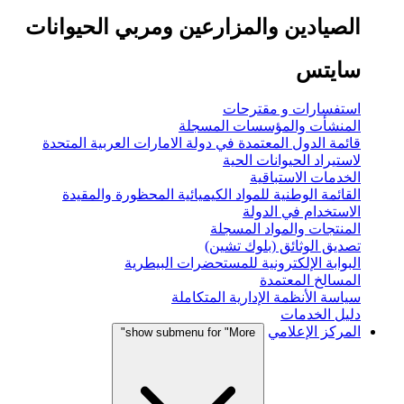
الصيادين والمزارعين ومربي الحيوانات
سايتس
استفسارات و مقترحات
المنشأت والمؤسسات المسجلة
قائمة الدول المعتمدة في دولة الامارات العربية المتحدة
لاستيراد الحيوانات الحية
الخدمات الاستباقية
القائمة الوطنية للمواد الكيميائية المحظورة والمقيدة
الاستخدام في الدولة
المنتجات والمواد المسجلة
تصديق الوثائق (بلوك تشين)
البوابة الإلكترونية للمستحضرات البيطرية
المسالخ المعتمدة
سياسة الأنظمة الإدارية المتكاملة
دليل الخدمات
المركز الإعلامي
show submenu for "More"