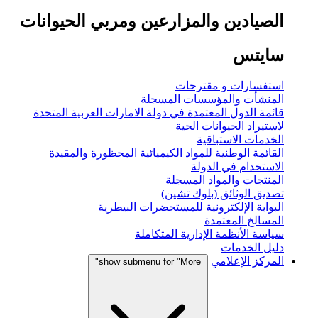
الصيادين والمزارعين ومربي الحيوانات
سايتس
استفسارات و مقترحات
المنشأت والمؤسسات المسجلة
قائمة الدول المعتمدة في دولة الامارات العربية المتحدة
لاستيراد الحيوانات الحية
الخدمات الاستباقية
القائمة الوطنية للمواد الكيميائية المحظورة والمقيدة
الاستخدام في الدولة
المنتجات والمواد المسجلة
تصديق الوثائق (بلوك تشين)
البوابة الإلكترونية للمستحضرات البيطرية
المسالخ المعتمدة
سياسة الأنظمة الإدارية المتكاملة
دليل الخدمات
المركز الإعلامي
show submenu for "More"