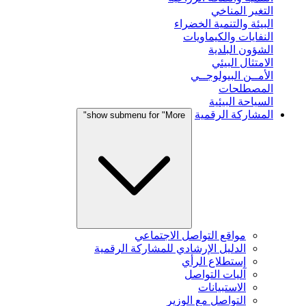
التغير المناخي
البيئة والتنمية الخضراء
النفايات والكيماويات
الشؤون البلدية
الامتثال البيئي
الأمــن البيولوجــي
المصطلحات
السياحة البيئية
المشاركة الرقمية
show submenu for "More"
مواقع التواصل الاجتماعي
الدليل الإرشادي للمشاركة الرقمية
إستطلاع الرأي
آليات التواصل
الاستبيانات
التواصل مع الوزير