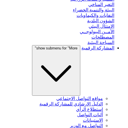
التغير المناخي
البيئة والتنمية الخضراء
النفايات والكيماويات
الشؤون البلدية
الامتثال البيئي
الأمــن البيولوجــي
المصطلحات
السياحة البيئية
المشاركة الرقمية
show submenu for "More"
مواقع التواصل الاجتماعي
الدليل الإرشادي للمشاركة الرقمية
إستطلاع الرأي
آليات التواصل
الاستبيانات
التواصل مع الوزير