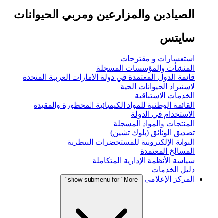
الصيادين والمزارعين ومربي الحيوانات
سايتس
استفسارات و مقترحات
المنشأت والمؤسسات المسجلة
قائمة الدول المعتمدة في دولة الامارات العربية المتحدة
لاستيراد الحيوانات الحية
الخدمات الاستباقية
القائمة الوطنية للمواد الكيميائية المحظورة والمقيدة
الاستخدام في الدولة
المنتجات والمواد المسجلة
تصديق الوثائق (بلوك تشين)
البوابة الإلكترونية للمستحضرات البيطرية
المسالخ المعتمدة
سياسة الأنظمة الإدارية المتكاملة
دليل الخدمات
المركز الإعلامي
show submenu for "More"