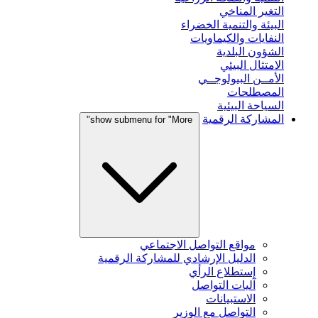
التغير المناخي
البيئة والتنمية الخضراء
النفايات والكيماويات
الشؤون البلدية
الامتثال البيئي
الأمــن البيولوجــي
المصطلحات
السياحة البيئية
المشاركة الرقمية
show submenu for "More"
مواقع التواصل الاجتماعي
الدليل الإرشادي للمشاركة الرقمية
إستطلاع الرأي
آليات التواصل
الاستبيانات
التواصل مع الوزير