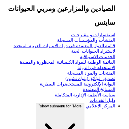
الصيادين والمزارعين ومربي الحيوانات
سايتس
استفسارات و مقترحات
المنشأت والمؤسسات المسجلة
قائمة الدول المعتمدة في دولة الامارات العربية المتحدة
لاستيراد الحيوانات الحية
الخدمات الاستباقية
القائمة الوطنية للمواد الكيميائية المحظورة والمقيدة
الاستخدام في الدولة
المنتجات والمواد المسجلة
تصديق الوثائق (بلوك تشين)
البوابة الإلكترونية للمستحضرات البيطرية
المسالخ المعتمدة
سياسة الأنظمة الإدارية المتكاملة
دليل الخدمات
المركز الإعلامي
show submenu for "More"