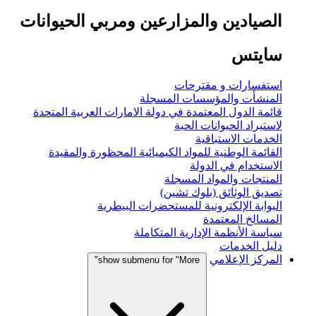
الصيادين والمزارعين ومربي الحيوانات
سايتس
استفسارات و مقترحات
المنشأت والمؤسسات المسجلة
قائمة الدول المعتمدة في دولة الامارات العربية المتحدة
لاستيراد الحيوانات الحية
الخدمات الاستباقية
القائمة الوطنية للمواد الكيميائية المحظورة والمقيدة
الاستخدام في الدولة
المنتجات والمواد المسجلة
تصديق الوثائق (بلوك تشين)
البوابة الإلكترونية للمستحضرات البيطرية
المسالخ المعتمدة
سياسة الأنظمة الإدارية المتكاملة
دليل الخدمات
المركز الإعلامي
show submenu for "More"