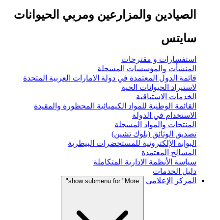
الصيادين والمزارعين ومربي الحيوانات
سايتس
استفسارات و مقترحات
المنشأت والمؤسسات المسجلة
قائمة الدول المعتمدة في دولة الامارات العربية المتحدة
لاستيراد الحيوانات الحية
الخدمات الاستباقية
القائمة الوطنية للمواد الكيميائية المحظورة والمقيدة
الاستخدام في الدولة
المنتجات والمواد المسجلة
تصديق الوثائق (بلوك تشين)
البوابة الإلكترونية للمستحضرات البيطرية
المسالخ المعتمدة
سياسة الأنظمة الإدارية المتكاملة
دليل الخدمات
المركز الإعلامي
show submenu for "More"