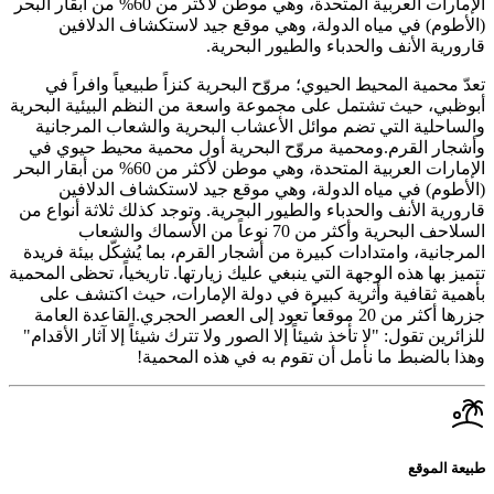
الإمارات العربية المتحدة، وهي موطن لأكثر من 60% من أبقار البحر
(الأطوم) في مياه الدولة، وهي موقع جيد لاستكشاف الدلافين
قارورية الأنف والحدباء والطيور البحرية.
تعدّ محمية المحيط الحيوي؛ مروّح البحرية كنزاً طبيعياً وافراً في
أبوظبي، حيث تشتمل على مجموعة واسعة من النظم البيئية البحرية
والساحلية التي تضم موائل الأعشاب البحرية والشعاب المرجانية
وأشجار القرم.ومحمية مروّح البحرية أول محمية محيط حيوي في
الإمارات العربية المتحدة، وهي موطن لأكثر من 60% من أبقار البحر
(الأطوم) في مياه الدولة، وهي موقع جيد لاستكشاف الدلافين
قارورية الأنف والحدباء والطيور البحرية. وتوجد كذلك ثلاثة أنواع من
السلاحف البحرية وأكثر من 70 نوعاً من الأسماك والشعاب
المرجانية، وامتدادات كبيرة من أشجار القرم، بما يُشكّل بيئة فريدة
تتميز بها هذه الوجهة التي ينبغي عليك زيارتها. تاريخياً، تحظى المحمية
بأهمية ثقافية وأثرية كبيرة في دولة الإمارات، حيث اكتشف على
جزرها أكثر من 20 موقعاً تعود إلى العصر الحجري.القاعدة العامة
للزائرين تقول: "لا تأخذ شيئاً إلا الصور ولا تترك شيئاً إلا آثار الأقدام"
وهذا بالضبط ما نأمل أن تقوم به في هذه المحمية!
طبيعة الموقع