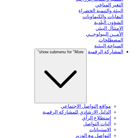
التغير المناخي
البيئة والتنمية الخضراء
النفايات والكيماويات
الشؤون البلدية
الامتثال البيئي
الأمــن البيولوجــي
المصطلحات
السياحة البيئية
المشاركة الرقمية
show submenu for "More"
مواقع التواصل الاجتماعي
الدليل الإرشادي للمشاركة الرقمية
إستطلاع الرأي
آليات التواصل
الاستبيانات
التواصل مع الوزير