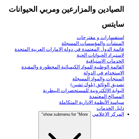
الصيادين والمزارعين ومربي الحيوانات
سايتس
استفسارات و مقترحات
المنشأت والمؤسسات المسجلة
قائمة الدول المعتمدة في دولة الامارات العربية المتحدة
لاستيراد الحيوانات الحية
الخدمات الاستباقية
القائمة الوطنية للمواد الكيميائية المحظورة والمقيدة
الاستخدام في الدولة
المنتجات والمواد المسجلة
تصديق الوثائق (بلوك تشين)
البوابة الإلكترونية للمستحضرات البيطرية
المسالخ المعتمدة
سياسة الأنظمة الإدارية المتكاملة
دليل الخدمات
المركز الإعلامي
show submenu for "More"