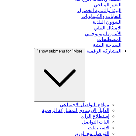
التغير المناخي
البيئة والتنمية الخضراء
النفايات والكيماويات
الشؤون البلدية
الامتثال البيئي
الأمــن البيولوجــي
المصطلحات
السياحة البيئية
المشاركة الرقمية
show submenu for "More"
مواقع التواصل الاجتماعي
الدليل الإرشادي للمشاركة الرقمية
إستطلاع الرأي
آليات التواصل
الاستبيانات
التواصل مع الوزير