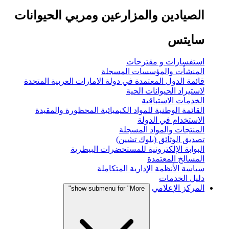
الصيادين والمزارعين ومربي الحيوانات
سايتس
استفسارات و مقترحات
المنشأت والمؤسسات المسجلة
قائمة الدول المعتمدة في دولة الامارات العربية المتحدة
لاستيراد الحيوانات الحية
الخدمات الاستباقية
القائمة الوطنية للمواد الكيميائية المحظورة والمقيدة
الاستخدام في الدولة
المنتجات والمواد المسجلة
تصديق الوثائق (بلوك تشين)
البوابة الإلكترونية للمستحضرات البيطرية
المسالخ المعتمدة
سياسة الأنظمة الإدارية المتكاملة
دليل الخدمات
المركز الإعلامي
show submenu for "More"