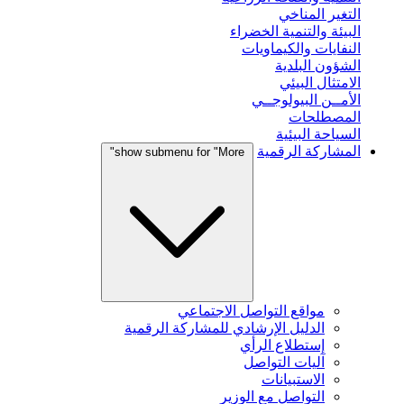
التغير المناخي
البيئة والتنمية الخضراء
النفايات والكيماويات
الشؤون البلدية
الامتثال البيئي
الأمــن البيولوجــي
المصطلحات
السياحة البيئية
المشاركة الرقمية
show submenu for "More"
مواقع التواصل الاجتماعي
الدليل الإرشادي للمشاركة الرقمية
إستطلاع الرأي
آليات التواصل
الاستبيانات
التواصل مع الوزير