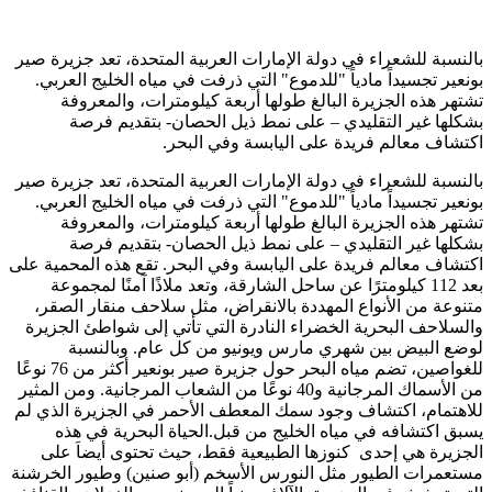
بالنسبة للشعراء في دولة الإمارات العربية المتحدة، تعد جزيرة صير
بونعير تجسيداً مادياً "للدموع" التي ذرفت في مياه الخليج العربي.
تشتهر هذه الجزيرة البالغ طولها أربعة كيلومترات، والمعروفة
بشكلها غير التقليدي – على نمط ذيل الحصان- بتقديم فرصة
اكتشاف معالم فريدة على اليابسة وفي البحر.
بالنسبة للشعراء في دولة الإمارات العربية المتحدة، تعد جزيرة صير
بونعير تجسيداً مادياً "للدموع" التي ذرفت في مياه الخليج العربي.
تشتهر هذه الجزيرة البالغ طولها أربعة كيلومترات، والمعروفة
بشكلها غير التقليدي – على نمط ذيل الحصان- بتقديم فرصة
اكتشاف معالم فريدة على اليابسة وفي البحر. تقع هذه المحمية على
بعد 112 كيلومترًا عن ساحل الشارقة، وتعد ملاذًا آمنًا لمجموعة
متنوعة من الأنواع المهددة بالانقراض، مثل سلاحف منقار الصقر،
والسلاحف البحرية الخضراء النادرة التي تأتي إلى شواطئ الجزيرة
لوضع البيض بين شهري مارس ويونيو من كل عام. وبالنسبة
للغواصين، تضم مياه البحر حول جزيرة صير بونعير أكثر من 76 نوعًا
من الأسماك المرجانية و40 نوعًا من الشعاب المرجانية. ومن المثير
للاهتمام، اكتشاف وجود سمك المعطف الأحمر في الجزيرة الذي لم
يسبق اكتشافه في مياه الخليج من قبل.الحياة البحرية في هذه
الجزيرة هي إحدى كنوزها الطبيعية فقط، حيث تحتوى أيضاَ على
مستعمرات الطيور مثل النورس الأسخم (أبو صنين) وطيور الخرشنة