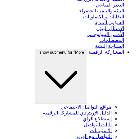
التغير المناخي
البيئة والتنمية الخضراء
النفايات والكيماويات
الشؤون البلدية
الامتثال البيئي
الأمــن البيولوجــي
المصطلحات
السياحة البيئية
المشاركة الرقمية
show submenu for "More"
مواقع التواصل الاجتماعي
الدليل الإرشادي للمشاركة الرقمية
إستطلاع الرأي
آليات التواصل
الاستبيانات
التواصل مع الوزير