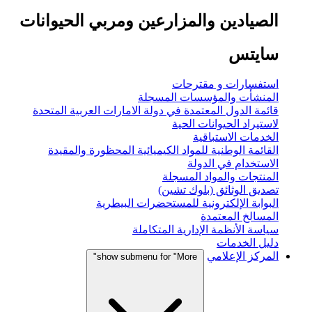
الصيادين والمزارعين ومربي الحيوانات
سايتس
استفسارات و مقترحات
المنشأت والمؤسسات المسجلة
قائمة الدول المعتمدة في دولة الامارات العربية المتحدة
لاستيراد الحيوانات الحية
الخدمات الاستباقية
القائمة الوطنية للمواد الكيميائية المحظورة والمقيدة
الاستخدام في الدولة
المنتجات والمواد المسجلة
تصديق الوثائق (بلوك تشين)
البوابة الإلكترونية للمستحضرات البيطرية
المسالخ المعتمدة
سياسة الأنظمة الإدارية المتكاملة
دليل الخدمات
المركز الإعلامي
show submenu for "More"