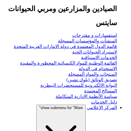
الصيادين والمزارعين ومربي الحيوانات
سايتس
استفسارات و مقترحات
المنشأت والمؤسسات المسجلة
قائمة الدول المعتمدة في دولة الامارات العربية المتحدة
لاستيراد الحيوانات الحية
الخدمات الاستباقية
القائمة الوطنية للمواد الكيميائية المحظورة والمقيدة
الاستخدام في الدولة
المنتجات والمواد المسجلة
تصديق الوثائق (بلوك تشين)
البوابة الإلكترونية للمستحضرات البيطرية
المسالخ المعتمدة
سياسة الأنظمة الإدارية المتكاملة
دليل الخدمات
المركز الإعلامي
show submenu for "More"