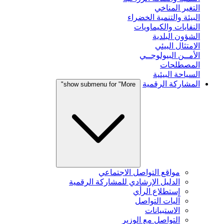
التغير المناخي
البيئة والتنمية الخضراء
النفايات والكيماويات
الشؤون البلدية
الامتثال البيئي
الأمــن البيولوجــي
المصطلحات
السياحة البيئية
المشاركة الرقمية
show submenu for "More"
مواقع التواصل الاجتماعي
الدليل الإرشادي للمشاركة الرقمية
إستطلاع الرأي
آليات التواصل
الاستبيانات
التواصل مع الوزير