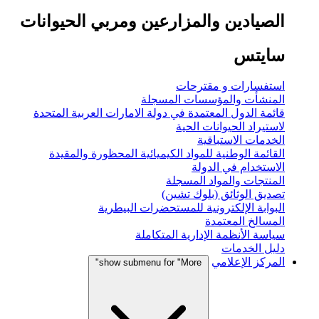
الصيادين والمزارعين ومربي الحيوانات
سايتس
استفسارات و مقترحات
المنشأت والمؤسسات المسجلة
قائمة الدول المعتمدة في دولة الامارات العربية المتحدة
لاستيراد الحيوانات الحية
الخدمات الاستباقية
القائمة الوطنية للمواد الكيميائية المحظورة والمقيدة
الاستخدام في الدولة
المنتجات والمواد المسجلة
تصديق الوثائق (بلوك تشين)
البوابة الإلكترونية للمستحضرات البيطرية
المسالخ المعتمدة
سياسة الأنظمة الإدارية المتكاملة
دليل الخدمات
المركز الإعلامي
show submenu for "More"