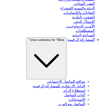
التغير المناخي
البيئة والتنمية الخضراء
النفايات والكيماويات
الشؤون البلدية
الامتثال البيئي
الأمــن البيولوجــي
المصطلحات
السياحة البيئية
المشاركة الرقمية
show submenu for "More"
مواقع التواصل الاجتماعي
الدليل الإرشادي للمشاركة الرقمية
إستطلاع الرأي
آليات التواصل
الاستبيانات
التواصل مع الوزير