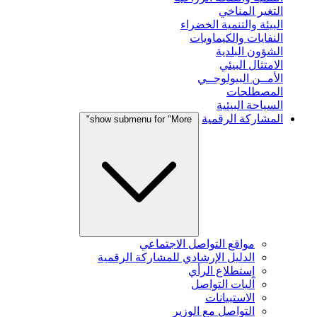
التغير المناخي
البيئة والتنمية الخضراء
النفايات والكيماويات
الشؤون البلدية
الامتثال البيئي
الأمــن البيولوجــي
المصطلحات
السياحة البيئية
المشاركة الرقمية
show submenu for "More"
مواقع التواصل الاجتماعي
الدليل الإرشادي للمشاركة الرقمية
إستطلاع الرأي
آليات التواصل
الاستبيانات
التواصل مع الوزير