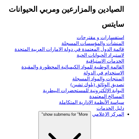
الصيادين والمزارعين ومربي الحيوانات
سايتس
استفسارات و مقترحات
المنشأت والمؤسسات المسجلة
قائمة الدول المعتمدة في دولة الامارات العربية المتحدة
لاستيراد الحيوانات الحية
الخدمات الاستباقية
القائمة الوطنية للمواد الكيميائية المحظورة والمقيدة
الاستخدام في الدولة
المنتجات والمواد المسجلة
تصديق الوثائق (بلوك تشين)
البوابة الإلكترونية للمستحضرات البيطرية
المسالخ المعتمدة
سياسة الأنظمة الإدارية المتكاملة
دليل الخدمات
المركز الإعلامي
show submenu for "More"