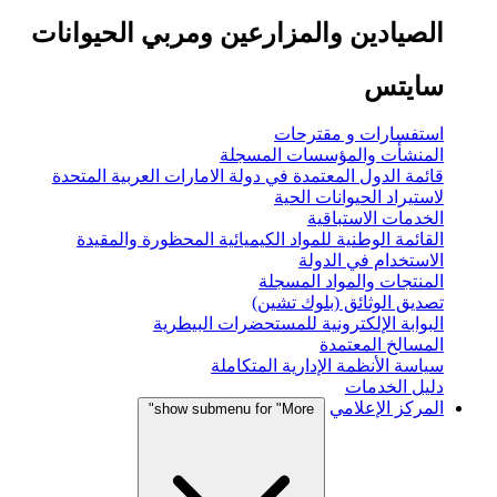
الصيادين والمزارعين ومربي الحيوانات
سايتس
استفسارات و مقترحات
المنشأت والمؤسسات المسجلة
قائمة الدول المعتمدة في دولة الامارات العربية المتحدة
لاستيراد الحيوانات الحية
الخدمات الاستباقية
القائمة الوطنية للمواد الكيميائية المحظورة والمقيدة
الاستخدام في الدولة
المنتجات والمواد المسجلة
تصديق الوثائق (بلوك تشين)
البوابة الإلكترونية للمستحضرات البيطرية
المسالخ المعتمدة
سياسة الأنظمة الإدارية المتكاملة
دليل الخدمات
المركز الإعلامي
show submenu for "More"