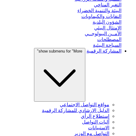
التغير المناخي
البيئة والتنمية الخضراء
النفايات والكيماويات
الشؤون البلدية
الامتثال البيئي
الأمــن البيولوجــي
المصطلحات
السياحة البيئية
المشاركة الرقمية
show submenu for "More"
مواقع التواصل الاجتماعي
الدليل الإرشادي للمشاركة الرقمية
إستطلاع الرأي
آليات التواصل
الاستبيانات
التواصل مع الوزير