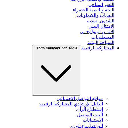
التغير المناخي
البيئة والتنمية الخضراء
النفايات والكيماويات
الشؤون البلدية
الامتثال البيئي
الأمــن البيولوجــي
المصطلحات
السياحة البيئية
المشاركة الرقمية
show submenu for "More"
مواقع التواصل الاجتماعي
الدليل الإرشادي للمشاركة الرقمية
إستطلاع الرأي
آليات التواصل
الاستبيانات
التواصل مع الوزير