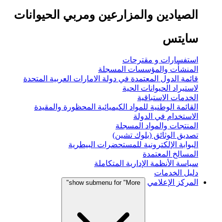
الصيادين والمزارعين ومربي الحيوانات
سايتس
استفسارات و مقترحات
المنشأت والمؤسسات المسجلة
قائمة الدول المعتمدة في دولة الامارات العربية المتحدة
لاستيراد الحيوانات الحية
الخدمات الاستباقية
القائمة الوطنية للمواد الكيميائية المحظورة والمقيدة
الاستخدام في الدولة
المنتجات والمواد المسجلة
تصديق الوثائق (بلوك تشين)
البوابة الإلكترونية للمستحضرات البيطرية
المسالخ المعتمدة
سياسة الأنظمة الإدارية المتكاملة
دليل الخدمات
المركز الإعلامي
show submenu for "More"