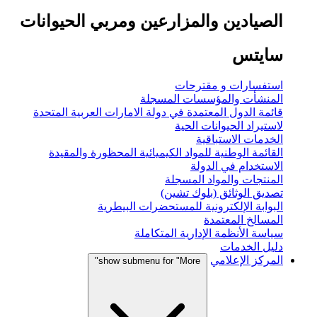
الصيادين والمزارعين ومربي الحيوانات
سايتس
استفسارات و مقترحات
المنشأت والمؤسسات المسجلة
قائمة الدول المعتمدة في دولة الامارات العربية المتحدة
لاستيراد الحيوانات الحية
الخدمات الاستباقية
القائمة الوطنية للمواد الكيميائية المحظورة والمقيدة
الاستخدام في الدولة
المنتجات والمواد المسجلة
تصديق الوثائق (بلوك تشين)
البوابة الإلكترونية للمستحضرات البيطرية
المسالخ المعتمدة
سياسة الأنظمة الإدارية المتكاملة
دليل الخدمات
المركز الإعلامي
show submenu for "More"