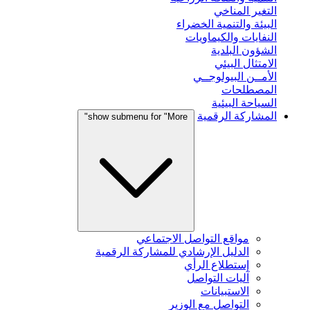
التغير المناخي
البيئة والتنمية الخضراء
النفايات والكيماويات
الشؤون البلدية
الامتثال البيئي
الأمــن البيولوجــي
المصطلحات
السياحة البيئية
المشاركة الرقمية
show submenu for "More"
مواقع التواصل الاجتماعي
الدليل الإرشادي للمشاركة الرقمية
إستطلاع الرأي
آليات التواصل
الاستبيانات
التواصل مع الوزير