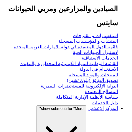
الصيادين والمزارعين ومربي الحيوانات
سايتس
استفسارات و مقترحات
المنشأت والمؤسسات المسجلة
قائمة الدول المعتمدة في دولة الامارات العربية المتحدة
لاستيراد الحيوانات الحية
الخدمات الاستباقية
القائمة الوطنية للمواد الكيميائية المحظورة والمقيدة
الاستخدام في الدولة
المنتجات والمواد المسجلة
تصديق الوثائق (بلوك تشين)
البوابة الإلكترونية للمستحضرات البيطرية
المسالخ المعتمدة
سياسة الأنظمة الإدارية المتكاملة
دليل الخدمات
المركز الإعلامي
show submenu for "More"