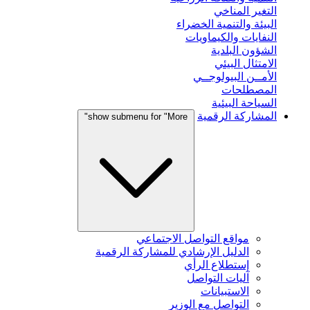
التغير المناخي
البيئة والتنمية الخضراء
النفايات والكيماويات
الشؤون البلدية
الامتثال البيئي
الأمــن البيولوجــي
المصطلحات
السياحة البيئية
المشاركة الرقمية
show submenu for "More"
مواقع التواصل الاجتماعي
الدليل الإرشادي للمشاركة الرقمية
إستطلاع الرأي
آليات التواصل
الاستبيانات
التواصل مع الوزير