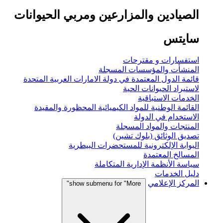
الصيادين والمزارعين ومربي الحيوانات
سايتس
استفسارات و مقترحات
المنشأت والمؤسسات المسجلة
قائمة الدول المعتمدة في دولة الامارات العربية المتحدة
لاستيراد الحيوانات الحية
الخدمات الاستباقية
القائمة الوطنية للمواد الكيميائية المحظورة والمقيدة
الاستخدام في الدولة
المنتجات والمواد المسجلة
تصديق الوثائق (بلوك تشين)
البوابة الإلكترونية للمستحضرات البيطرية
المسالخ المعتمدة
سياسة الأنظمة الإدارية المتكاملة
دليل الخدمات
المركز الإعلامي
show submenu for "More"