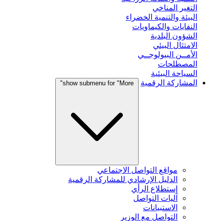
التغير المناخي
البيئة والتنمية الخضراء
النفايات والكيماويات
الشؤون البلدية
الامتثال البيئي
الأمــن البيولوجــي
المصطلحات
السياحة البيئية
المشاركة الرقمية
show submenu for "More"
مواقع التواصل الاجتماعي
الدليل الإرشادي للمشاركة الرقمية
إستطلاع الرأي
آليات التواصل
الاستبيانات
التواصل مع الوزير