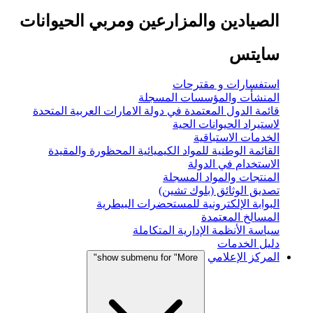
الصيادين والمزارعين ومربي الحيوانات
سايتس
استفسارات و مقترحات
المنشأت والمؤسسات المسجلة
قائمة الدول المعتمدة في دولة الامارات العربية المتحدة
لاستيراد الحيوانات الحية
الخدمات الاستباقية
القائمة الوطنية للمواد الكيميائية المحظورة والمقيدة
الاستخدام في الدولة
المنتجات والمواد المسجلة
تصديق الوثائق (بلوك تشين)
البوابة الإلكترونية للمستحضرات البيطرية
المسالخ المعتمدة
سياسة الأنظمة الإدارية المتكاملة
دليل الخدمات
المركز الإعلامي
show submenu for "More"