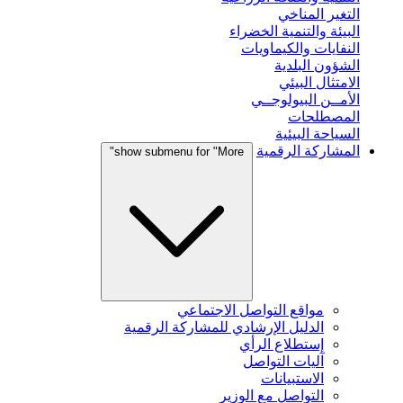
التغير المناخي
البيئة والتنمية الخضراء
النفايات والكيماويات
الشؤون البلدية
الامتثال البيئي
الأمــن البيولوجــي
المصطلحات
السياحة البيئية
المشاركة الرقمية
show submenu for "More"
مواقع التواصل الاجتماعي
الدليل الإرشادي للمشاركة الرقمية
إستطلاع الرأي
آليات التواصل
الاستبيانات
التواصل مع الوزير