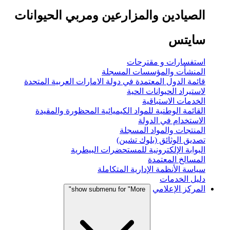
الصيادين والمزارعين ومربي الحيوانات
سايتس
استفسارات و مقترحات
المنشأت والمؤسسات المسجلة
قائمة الدول المعتمدة في دولة الامارات العربية المتحدة
لاستيراد الحيوانات الحية
الخدمات الاستباقية
القائمة الوطنية للمواد الكيميائية المحظورة والمقيدة
الاستخدام في الدولة
المنتجات والمواد المسجلة
تصديق الوثائق (بلوك تشين)
البوابة الإلكترونية للمستحضرات البيطرية
المسالخ المعتمدة
سياسة الأنظمة الإدارية المتكاملة
دليل الخدمات
المركز الإعلامي
show submenu for "More"