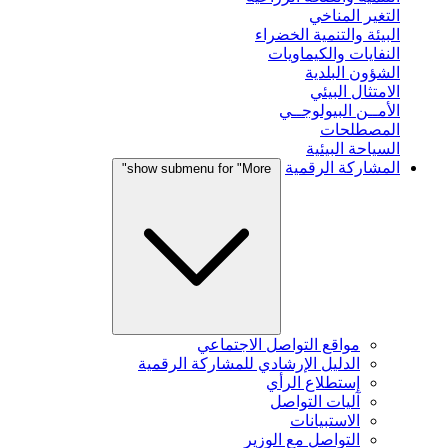
التغير المناخي
البيئة والتنمية الخضراء
النفايات والكيماويات
الشؤون البلدية
الامتثال البيئي
الأمــن البيولوجــي
المصطلحات
السياحة البيئية
المشاركة الرقمية
show submenu for "More"
مواقع التواصل الاجتماعي
الدليل الإرشادي للمشاركة الرقمية
إستطلاع الرأي
آليات التواصل
الاستبيانات
التواصل مع الوزير