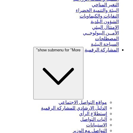
التغير المناخي
البيئة والتنمية الخضراء
النفايات والكيماويات
الشؤون البلدية
الامتثال البيئي
الأمــن البيولوجــي
المصطلحات
السياحة البيئية
المشاركة الرقمية
show submenu for "More"
مواقع التواصل الاجتماعي
الدليل الإرشادي للمشاركة الرقمية
إستطلاع الرأي
آليات التواصل
الاستبيانات
التواصل مع الوزير