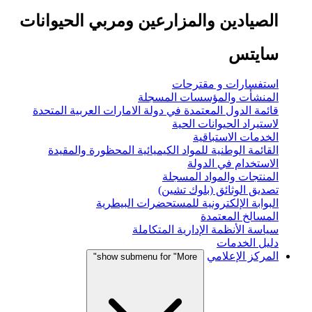
الصيادين والمزارعين ومربي الحيوانات
سايتس
استفسارات و مقترحات
المنشأت والمؤسسات المسجلة
قائمة الدول المعتمدة في دولة الامارات العربية المتحدة
لاستيراد الحيوانات الحية
الخدمات الاستباقية
القائمة الوطنية للمواد الكيميائية المحظورة والمقيدة
الاستخدام في الدولة
المنتجات والمواد المسجلة
تصديق الوثائق (بلوك تشين)
البوابة الإلكترونية للمستحضرات البيطرية
المسالخ المعتمدة
سياسة الأنظمة الإدارية المتكاملة
دليل الخدمات
المركز الإعلامي
show submenu for "More"