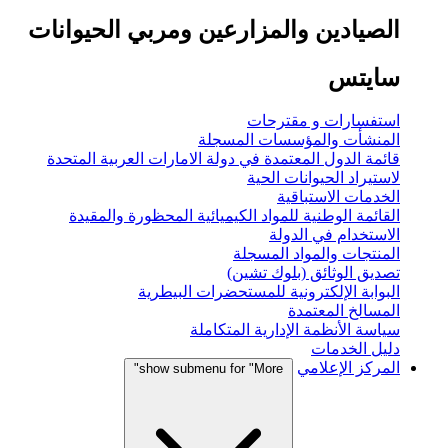
الصيادين والمزارعين ومربي الحيوانات
سايتس
استفسارات و مقترحات
المنشأت والمؤسسات المسجلة
قائمة الدول المعتمدة في دولة الامارات العربية المتحدة
لاستيراد الحيوانات الحية
الخدمات الاستباقية
القائمة الوطنية للمواد الكيميائية المحظورة والمقيدة
الاستخدام في الدولة
المنتجات والمواد المسجلة
تصديق الوثائق (بلوك تشين)
البوابة الإلكترونية للمستحضرات البيطرية
المسالخ المعتمدة
سياسة الأنظمة الإدارية المتكاملة
دليل الخدمات
المركز الإعلامي
show submenu for "More"