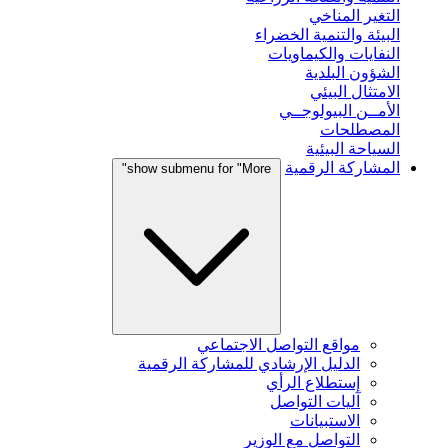
التغير المناخي
البيئة والتنمية الخضراء
النفايات والكيماويات
الشؤون البلدية
الامتثال البيئي
الأمــن البيولوجــي
المصطلحات
السياحة البيئية
المشاركة الرقمية
show submenu for "More"
مواقع التواصل الاجتماعي
الدليل الإرشادي للمشاركة الرقمية
إستطلاع الرأي
آليات التواصل
الاستبيانات
التواصل مع الوزير