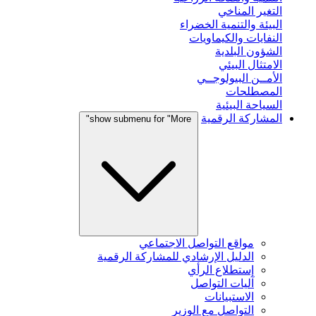
التغير المناخي
البيئة والتنمية الخضراء
النفايات والكيماويات
الشؤون البلدية
الامتثال البيئي
الأمــن البيولوجــي
المصطلحات
السياحة البيئية
المشاركة الرقمية
show submenu for "More"
مواقع التواصل الاجتماعي
الدليل الإرشادي للمشاركة الرقمية
إستطلاع الرأي
آليات التواصل
الاستبيانات
التواصل مع الوزير