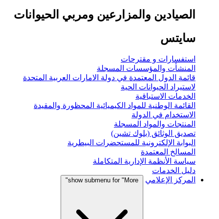
الصيادين والمزارعين ومربي الحيوانات
سايتس
استفسارات و مقترحات
المنشأت والمؤسسات المسجلة
قائمة الدول المعتمدة في دولة الامارات العربية المتحدة
لاستيراد الحيوانات الحية
الخدمات الاستباقية
القائمة الوطنية للمواد الكيميائية المحظورة والمقيدة
الاستخدام في الدولة
المنتجات والمواد المسجلة
تصديق الوثائق (بلوك تشين)
البوابة الإلكترونية للمستحضرات البيطرية
المسالخ المعتمدة
سياسة الأنظمة الإدارية المتكاملة
دليل الخدمات
المركز الإعلامي
show submenu for "More"