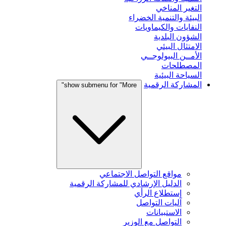
التغير المناخي
البيئة والتنمية الخضراء
النفايات والكيماويات
الشؤون البلدية
الامتثال البيئي
الأمــن البيولوجــي
المصطلحات
السياحة البيئية
المشاركة الرقمية
show submenu for "More"
مواقع التواصل الاجتماعي
الدليل الإرشادي للمشاركة الرقمية
إستطلاع الرأي
آليات التواصل
الاستبيانات
التواصل مع الوزير