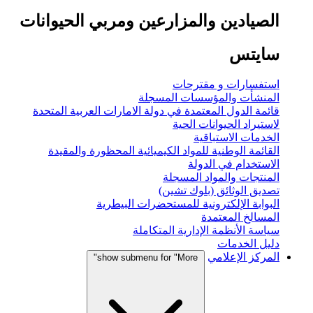
الصيادين والمزارعين ومربي الحيوانات
سايتس
استفسارات و مقترحات
المنشأت والمؤسسات المسجلة
قائمة الدول المعتمدة في دولة الامارات العربية المتحدة
لاستيراد الحيوانات الحية
الخدمات الاستباقية
القائمة الوطنية للمواد الكيميائية المحظورة والمقيدة
الاستخدام في الدولة
المنتجات والمواد المسجلة
تصديق الوثائق (بلوك تشين)
البوابة الإلكترونية للمستحضرات البيطرية
المسالخ المعتمدة
سياسة الأنظمة الإدارية المتكاملة
دليل الخدمات
المركز الإعلامي
show submenu for "More"