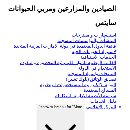
الصيادين والمزارعين ومربي الحيوانات
سايتس
استفسارات و مقترحات
المنشأت والمؤسسات المسجلة
قائمة الدول المعتمدة في دولة الامارات العربية المتحدة
لاستيراد الحيوانات الحية
الخدمات الاستباقية
القائمة الوطنية للمواد الكيميائية المحظورة والمقيدة
الاستخدام في الدولة
المنتجات والمواد المسجلة
تصديق الوثائق (بلوك تشين)
البوابة الإلكترونية للمستحضرات البيطرية
المسالخ المعتمدة
سياسة الأنظمة الإدارية المتكاملة
دليل الخدمات
المركز الإعلامي
show submenu for "More"