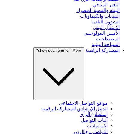
التغير المناخي
البيئة والتنمية الخضراء
النفايات والكيماويات
الشؤون البلدية
الامتثال البيئي
الأمــن البيولوجــي
المصطلحات
السياحة البيئية
المشاركة الرقمية
show submenu for "More"
مواقع التواصل الاجتماعي
الدليل الإرشادي للمشاركة الرقمية
إستطلاع الرأي
آليات التواصل
الاستبيانات
التواصل مع الوزير