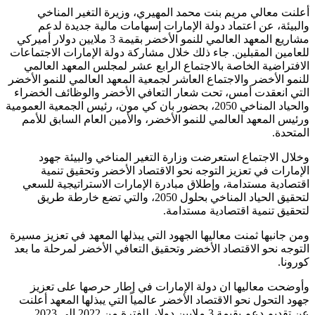
أعلنت معالي مريم بنت محمد المهيري، وزيرة التغير المناخي
والبيئة، عن اعتماد دولة الإمارات إسهامات مالية جديدة لدعم
مشاريع المعهد العالمي للنمو الأخضر بقيمة 3 ملايين دولار أميركي
للعامين المقبلين. جاء ذلك خلال مشاركة دولة الإمارات الاجتماعات
الافتراضية الخاصة بالاجتماع الرابع عشر لمجلس المعهد العالمي
للنمو الأخضر والاجتماع العاشر لجمعية المعهد العالمي للنمو الأخضر
التي انعقدت أمس، تحت شعار التعافي الأخضر والوظائف الخضراء
والحياد المناخي 2050، بحضور بان كي مون، رئيس الجمعية العمومية
ورئيس المعهد العالمي للنمو الأخضر، والأمين العام السابق للأمم
المتحدة.
وخلال الاجتماع استعرضت وزارة التغير المناخي والبيئة جهود
الإمارات في تعزيز التوجه نحو الاقتصاد الأخضر وتحقيق تنمية
اقتصادية مستدامة، وإطلاق مبادرة الإمارات الاستراتيجية للسعي
لتحقيق الحياد المناخي بحلول 2050، والتي تضع خارطة طريق
لتحقيق تنمية اقتصادية مستدامة.
ومن جانبها ثمنت معاليها الجهود التي يبذلها المعهد في تعزيز مسيرة
التوجه نحو الاقتصاد الأخضر وتحقيق التعافي الأخضر لمرحلة ما بعد
كورونا.
وأوضحت معاليها ان دولة الإمارات في إطار حرصها على تعزيز
جهود التحول نحو الاقتصاد الأخضر عالمياً التي يبذلها المعهد أعلنت
عن تقديم دعم بقيمة 3 ملايين دولار للفترة من 2022 إلى 2023.