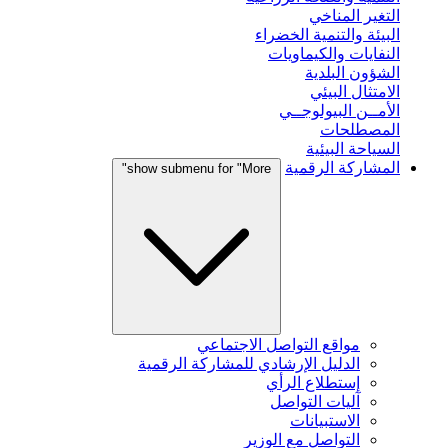
التغير المناخي
البيئة والتنمية الخضراء
النفايات والكيماويات
الشؤون البلدية
الامتثال البيئي
الأمــن البيولوجــي
المصطلحات
السياحة البيئية
المشاركة الرقمية
show submenu for "More"
مواقع التواصل الاجتماعي
الدليل الإرشادي للمشاركة الرقمية
إستطلاع الرأي
آليات التواصل
الاستبيانات
التواصل مع الوزير