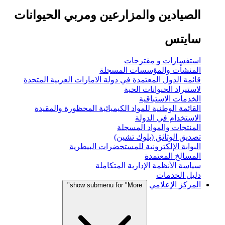
الصيادين والمزارعين ومربي الحيوانات
سايتس
استفسارات و مقترحات
المنشأت والمؤسسات المسجلة
قائمة الدول المعتمدة في دولة الامارات العربية المتحدة
لاستيراد الحيوانات الحية
الخدمات الاستباقية
القائمة الوطنية للمواد الكيميائية المحظورة والمقيدة
الاستخدام في الدولة
المنتجات والمواد المسجلة
تصديق الوثائق (بلوك تشين)
البوابة الإلكترونية للمستحضرات البيطرية
المسالخ المعتمدة
سياسة الأنظمة الإدارية المتكاملة
دليل الخدمات
المركز الإعلامي
show submenu for "More"