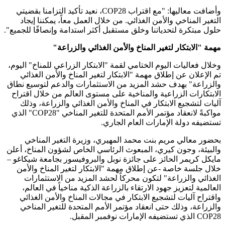
وأضافت معاليها: "مع اقتراب COP28، نعيد تأكيد التزامنا بقضيتي
التغير المناخي والأمن الغذائي. من خلال العمل معاً، يمكننا إيجاد
حلول مبتكرة لتحدياتنا وخلق مستقبل أكثر استدامة وإنصافًا للجميع".
مهمة "الابتكار لتغير المناخ والأمن الغذائي والزراعة"
وخلال فعاليات اليوم الختامي لقمة "الابتكار الزراعي للمناخ" اليوم،
تم الإعلان عن إطلاق مهمة "الابتكار لتغير المناخ والأمن الغذائي
والزراعة" بهدف حشد المزيد من الاستثمارات والدعم لتوسيع نطاق
الابتكارات الزراعية والمناخية على مستوى العالم من خلال اقتراح
آليات لتشجيع الابتكار في المناخ والأمن الغذائي والزراعة، وذلك
مواكبةً لانعقاد مؤتمر الأمم المتحدة للتغير المناخي "COP28" الذي
تستضيفه دولة الإمارات العام الجاري.
بحضور معالي مريم بنت محمد المهيري، وزيرة التغير المناخي
والبيئة، وجون كيري، المبعوث الرئاسي الخاص لشؤون المناخ، أعلن
مايكل كريمر الحائز على جائزة نوبل والبروفيسور بجامعة شيكاغو –
خلال جلسة خاصة -عن إطلاق مهمة "الابتكار لتغير المناخ والأمن
الغذائي والزراعة" لتكون محركاً لحشد المزيد من الاستثمارات
العالمية لتعزيز جهود الارتقاء بالزراعة الذكية مناخياً في العالم،
واقتراح آليات لتشجيع الابتكار في مجالات المناخ والأمن الغذائي
والزراعة، وذلك حتى انعقاد مؤتمر الأمم المتحدة للتغير المناخي
COP28 الذي تستضيفه الإمارات نوفمبر المقبل.