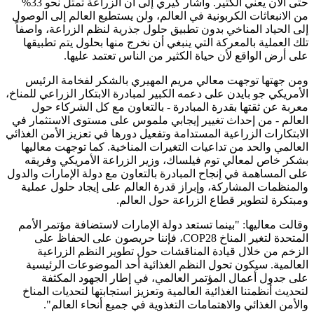
حتى الآن يعني الكثير. وأشار كيري إلى أن الزراعة تمثل نحو 33%
من الانبعاثات الكربونية في العالم، ولن يستطيع العالم إلى الوصول
إلى الحياد المناخي بدون تطبيق حلول جذرية لنظم الزراعة، واصفاً
تلك العملية بالمعركة التي ينبغي أن نخرج منها بحلول يتم تطبيقها
على أرض الواقع لأن حياة الكثير من الناس تعتمد عليها.
ومن جهتها توجهت معالي مريم المهيري بالشكر لفخامة الرئيس
الأمريكي جو بايدن على دعمه الكبير لمبادرة الابتكار الزراعي للمناخ،
معربة عن ثقتها بقدرة المبادرة - بالتعاون مع كل الشركاء حول
العالم - من إحداث تغيير إيجابي ملموس على مستوى الاستثمار في
الابتكارات الزراعية المستدامة وتفعيل دورها في تعزيز الأمن الغذائي
العالمي والحد من تداعيات التغيرات المناخية. كما توجهت معاليها
بشكر خاص لمعالي توم فيلساك، وزير الزراعة الأمريكي وفريقه
على المساهمة في إنجاح المبادرة بالتعاون مع دولة الإمارات والدول
والمنظمات المشاركة، وإبراز قدرة العالم على إيجاد حلول عملية
ومبتكرة لتطوير قطاع الزراعة حول العالم.
وقالت معاليها: "بينما تستعد دولة الإمارات لاستضافة مؤتمر الأمم
المتحدة لتغير المناخ COP28، فإننا حريصون على الحفاظ على
الزخم من خلال قيادة المناقشات حول تطوير النظم الزراعية
العالمية. سيكون تحول النظم الغذائية أحد الموضوعات الرئيسية
على جدول أعمال المؤتمر العالمي، في إطار الجهود المكثفة
لتحديث أنظمتنا الغذائية العالمية وتعزيز استجابتها لتحديات المناخ
والأمن الغذائي والاهتمامات التغذوية في جميع أنحاء العالم".