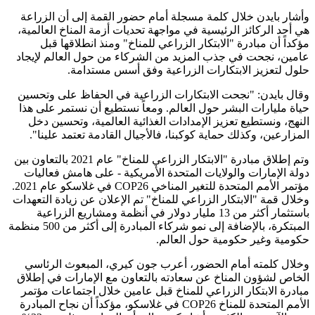
وأشار بايدن خلال كلمة مسجلة أمام حضور القمة إلى أن الزراعة
هي أحد الركائز الرئيسية في مواجهة تحديات أزمة المناخ العالمية،
مؤكداً أن مبادرة "الابتكار الزراعي للمناخ" ومنذ انطلاقها قبل
عامين، نجحت في جذب المزيد من الشركاء من حول العالم لإيجاد
حلول لتعزيز الابتكارات الزراعية وفق أسس مستدامة.
وقال بايدن: "نجحت الابتكارات الزراعية في الحفاظ على وتحسين
حياة مليارات البشر حول العالم. ومعاً نستطيع أن نستمر على هذا
النهج، ونستطيع تعزيز الإمدادات الغذائية العالمية، وتحسين دخل
المزارعين، وكذلك حماية كوكبنا، فالأجيال القادمة تعتمد علينا".
وتم إطلاق مبادرة "الابتكار الزراعي للمناخ" عام 2021 بالتعاون بين
دولة الإمارات والولايات المتحدة الأمريكية - على هامش فعاليات
مؤتمر الأمم المتحدة للتغير المناخي COP26 في غلاسكو عام 2021.
وخلال قمة "الابتكار الزراعي للمناخ" تم الإعلان عن زيادة التعهدات
باستثمار أكثر من 13 مليار دولار في أنظمة ومشاريع الزراعية
المبتكرة، بالإضافة إلى نمو شركاء المبادرة إلى أكثر من 500 منظمة
حكومية وغير حكومية حول العالم.
وخلال كلمته أمام الحضور، أعرب جون كيري، المبعوث الرئاسي
الخاص لشؤون المناخ عن سعادته بالتعاون مع الإمارات في إطلاق
مبادرة الابتكار الزراعي للمناخ قبل عامين خلال اجتماعات مؤتمر
الأمم المتحدة للمناخ COP26 في غلاسكو، مؤكداً أن نجاح المبادرة