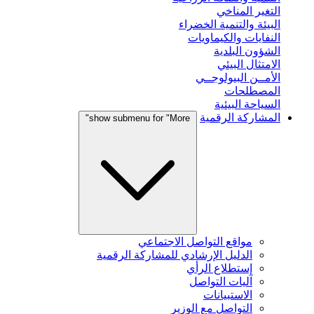
التغير المناخي
البيئة والتنمية الخضراء
النفايات والكيماويات
الشؤون البلدية
الامتثال البيئي
الأمــن البيولوجــي
المصطلحات
السياحة البيئية
المشاركة الرقمية
show submenu for "More"
مواقع التواصل الاجتماعي
الدليل الإرشادي للمشاركة الرقمية
إستطلاع الرأي
آليات التواصل
الاستبيانات
التواصل مع الوزير