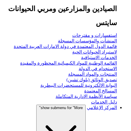
الصيادين والمزارعين ومربي الحيوانات
سايتس
استفسارات و مقترحات
المنشأت والمؤسسات المسجلة
قائمة الدول المعتمدة في دولة الامارات العربية المتحدة
لاستيراد الحيوانات الحية
الخدمات الاستباقية
القائمة الوطنية للمواد الكيميائية المحظورة والمقيدة
الاستخدام في الدولة
المنتجات والمواد المسجلة
تصديق الوثائق (بلوك تشين)
البوابة الإلكترونية للمستحضرات البيطرية
المسالخ المعتمدة
سياسة الأنظمة الإدارية المتكاملة
دليل الخدمات
المركز الإعلامي
show submenu for "More"