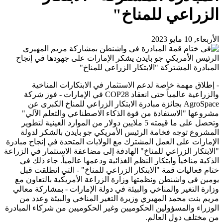
الزراعي للمناخ"
الأربعاء, 10 مايو 2023
- إطلاق مهمة خاصة لدعم الاستثمار في الابتكارات المناخية
والزراعية عالمياً حتى انعقاد COP28 في الإمارات - فوز شركة
AgroSpace بجائزة مبادرة الابتكار الزراعي للمناخ الكبرى عن
مشروعها "الاستفادة من قوة الذكاء الاصطناعي والتعلم الآلي"
وتحصل على ما قيمته 5 ملايين دولار من الموارد العينية لتطوير
المشروع توجه فخامة الرئيس الأمريكي جو بايدن بالشكر لدولة
الإمارات على العمل المشترك مع الولايات المتحدة في إنجاح مبادرة
"الابتكار الزراعي للمناخ" الهادفة إلى مضاعفة الاستثمار في الزراعة
الذكية مناخياً وابتكار النظم الغذائية ودعمها عالمياً. جاء ذلك في
ختام فعاليات قمة "الابتكار الزراعي للمناخ" - التي انطلقت قبل
يومين في واشنطن ونظمتها وزارة الزراعة الأمريكية بالتعاون مع
وزارة التغير والمناخي والبيئة في دولة الإمارات - بمشاركة معالي
مريم بنت محمد المهيري وزيرة التغير المناخي والبيئة وعدد من
الوزراء والمسؤولين الحكوميين وغير الحكوميين من شركاء المبادرة
من مختلف دول العالم.