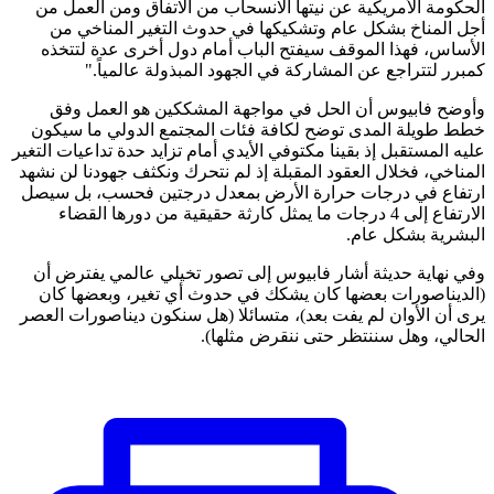
الحكومة الأمريكية عن نيتها الانسحاب من الاتفاق ومن العمل من
أجل المناخ بشكل عام وتشكيكها في حدوث التغير المناخي من
الأساس، فهذا الموقف سيفتح الباب أمام دول أخرى عدة لتتخذه
كمبرر لتتراجع عن المشاركة في الجهود المبذولة عالمياً."
وأوضح فابيوس أن الحل في مواجهة المشككين هو العمل وفق
خطط طويلة المدى توضح لكافة فئات المجتمع الدولي ما سيكون
عليه المستقبل إذ بقينا مكتوفي الأيدي أمام تزايد حدة تداعيات التغير
المناخي، فخلال العقود المقبلة إذ لم نتحرك ونكثف جهودنا لن نشهد
ارتفاع في درجات حرارة الأرض بمعدل درجتين فحسب، بل سيصل
الارتفاع إلى 4 درجات ما يمثل كارثة حقيقية من دورها القضاء
البشرية بشكل عام.
وفي نهاية حديثة أشار فابيوس إلى تصور تخيلي عالمي يفترض أن
(الديناصورات بعضها كان يشكك في حدوث أي تغير، وبعضها كان
يرى أن الأوان لم يفت بعد)، متسائلا (هل سنكون ديناصورات العصر
الحالي، وهل سننتظر حتى ننقرض مثلها).