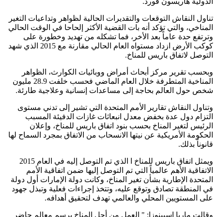
الدولية هاريسون فورد.
تناول النقاش التوقعات والتقديرات الحالية لظواهر وتداعيات التغير
المناخي، والتي تؤكد أنه بات القضية الأكثر إلحاحا في الوقت الحالي
وترتفع حدة عاماً بعد الأخر، فما تشكله من تهديد وخطورة على
كوكب الأرض ازداد مستواه العام الحالي مقارنة مع 2015 الذي شهد
التوصل لاتفاق باريس للمناخ.
وبحسب تقرير مركز أبحاث أمراض ووبائيات الكوارث، الظواهر
المناخية المتطرفة خلال العام الماضي فحسب خلفت 28.9 مليون
شخص حول العالم بحاجة إلى مساعدات إنسانية وعلاجية طارئة.
وتناول النقاش تقارير الأمم المتحدة التي تشير إلى تدني مستوى
التزام دول عدة بخفض معدل انبعاثات غازات الدفيئة المسبب
الرئيس لتغير المناخ بحسب بنود اتفاق باريس للمناخ، وإعلان
الحكومة الأمريكية عن نيتها الانسحاب من الاتفاق بمجرد السماح لها
قانوناً بذلك.
ويمثل اتفاق باريس للمناخ ا الذي تم التوصل إليه في العام 2015
الاتفاقية الأهم عالمياً التي تم التوصل إليها ضمن اتفاقية الأمم
المتحدة الإطارية بشأن تغير المناخ، وكانت دولة الإمارات أول دولة
في المنطقة تصادق وتوقع عليه، وتتخذ إجراءات فعلية وتبذل جهود
على المستويين المحلي والعالمي تهدف لتحقيق أهدافه.
وقالت ماريا اسبينوزا: " العمل من أجل المناخ يرسم معالم حاضر