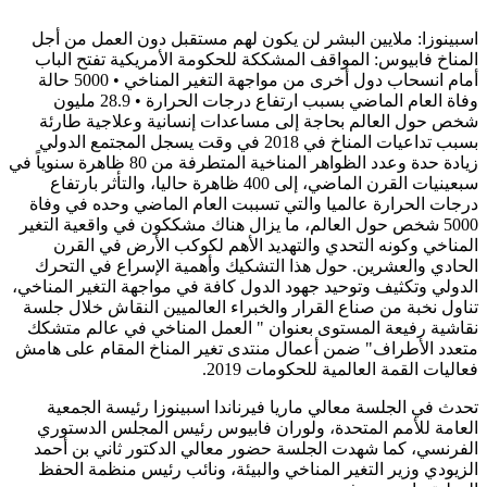
اسبينوزا: ملايين البشر لن يكون لهم مستقبل دون العمل من أجل
المناخ فابيوس: المواقف المشككة للحكومة الأمريكية تفتح الباب
أمام انسحاب دول أخرى من مواجهة التغير المناخي • 5000 حالة
وفاة العام الماضي بسبب ارتفاع درجات الحرارة • 28.9 مليون
شخص حول العالم بحاجة إلى مساعدات إنسانية وعلاجية طارئة
بسبب تداعيات المناخ في 2018 في وقت يسجل المجتمع الدولي
زيادة حدة وعدد الظواهر المناخية المتطرفة من 80 ظاهرة سنوياً في
سبعينيات القرن الماضي، إلى 400 ظاهرة حاليا، والتأثر بارتفاع
درجات الحرارة عالميا والتي تسببت العام الماضي وحده في وفاة
5000 شخص حول العالم، ما يزال هناك مشككون في واقعية التغير
المناخي وكونه التحدي والتهديد الأهم لكوكب الأرض في القرن
الحادي والعشرين. حول هذا التشكيك وأهمية الإسراع في التحرك
الدولي وتكثيف وتوحيد جهود الدول كافة في مواجهة التغير المناخي،
تناول نخبة من صناع القرار والخبراء العالميين النقاش خلال جلسة
نقاشية رفيعة المستوى بعنوان " العمل المناخي في عالم متشكك
متعدد الأطراف" ضمن أعمال منتدى تغير المناخ المقام على هامش
فعاليات القمة العالمية للحكومات 2019.
تحدث في الجلسة معالي ماريا فيرناندا اسبينوزا رئيسة الجمعية
العامة للأمم المتحدة، ولوران فابيوس رئيس المجلس الدستوري
الفرنسي، كما شهدت الجلسة حضور معالي الدكتور ثاني بن أحمد
الزيودي وزير التغير المناخي والبيئة، ونائب رئيس منظمة الحفظ