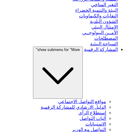
التغير المناخي
البيئة والتنمية الخضراء
النفايات والكيماويات
الشؤون البلدية
الامتثال البيئي
الأمــن البيولوجــي
المصطلحات
السياحة البيئية
المشاركة الرقمية
show submenu for "More"
مواقع التواصل الاجتماعي
الدليل الإرشادي للمشاركة الرقمية
إستطلاع الرأي
آليات التواصل
الاستبيانات
التواصل مع الوزير