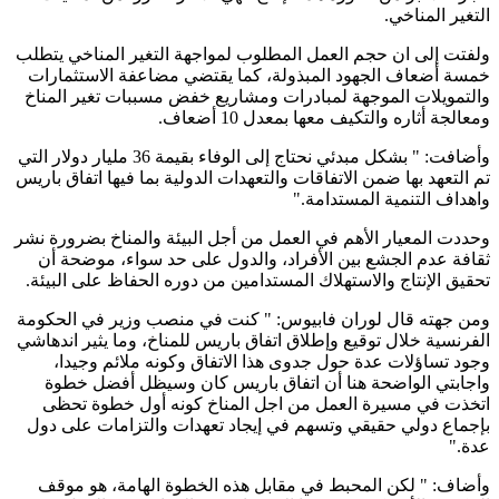
التغير المناخي.
ولفتت إلى ان حجم العمل المطلوب لمواجهة التغير المناخي يتطلب
خمسة أضعاف الجهود المبذولة، كما يقتضي مضاعفة الاستثمارات
والتمويلات الموجهة لمبادرات ومشاريع خفض مسببات تغير المناخ
ومعالجة أثاره والتكيف معها بمعدل 10 أضعاف.
وأضافت: " بشكل مبدئي نحتاج إلى الوفاء بقيمة 36 مليار دولار التي
تم التعهد بها ضمن الاتفاقات والتعهدات الدولية بما فيها اتفاق باريس
واهداف التنمية المستدامة."
وحددت المعيار الأهم في العمل من أجل البيئة والمناخ بضرورة نشر
ثقافة عدم الجشع بين الأفراد، والدول على حد سواء، موضحة أن
تحقيق الإنتاج والاستهلاك المستدامين من دوره الحفاظ على البيئة.
ومن جهته قال لوران فابيوس: " كنت في منصب وزير في الحكومة
الفرنسية خلال توقيع وإطلاق اتفاق باريس للمناخ، وما يثير اندهاشي
وجود تساؤلات عدة حول جدوى هذا الاتفاق وكونه ملائم وجيدا،
واجابتي الواضحة هنا أن اتفاق باريس كان وسيظل أفضل خطوة
اتخذت في مسيرة العمل من اجل المناخ كونه أول خطوة تحظى
بإجماع دولي حقيقي وتسهم في إيجاد تعهدات والتزامات على دول
عدة."
وأضاف: " لكن المحبط في مقابل هذه الخطوة الهامة، هو موقف