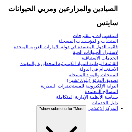
الصيادين والمزارعين ومربي الحيوانات
سايتس
استفسارات و مقترحات
المنشأت والمؤسسات المسجلة
قائمة الدول المعتمدة في دولة الامارات العربية المتحدة
لاستيراد الحيوانات الحية
الخدمات الاستباقية
القائمة الوطنية للمواد الكيميائية المحظورة والمقيدة
الاستخدام في الدولة
المنتجات والمواد المسجلة
تصديق الوثائق (بلوك تشين)
البوابة الإلكترونية للمستحضرات البيطرية
المسالخ المعتمدة
سياسة الأنظمة الإدارية المتكاملة
دليل الخدمات
المركز الإعلامي
show submenu for "More"