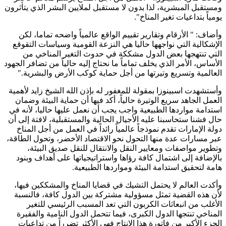
ومستقبل المبشرية، لذا بدون لا مستقبل لملايين البشر الذي يتأثرون
يومياً بتداعيات تغير المناخ".
وأضاف: " الأرقام وتقارير تقييم الواقع عالمياً واضحه تماما، لكن
الإشكالية التي نواجهها حاليا هي النزعة القومية وسياسات التقوقع
التي تنتهجها بعض الدول مشككة في حدوث التغير المناخي من
الأساس، الأمر الذي يخلف تماماً ما نحتاج إليه حالياً من تضافر الجهود
العالمية وتسريع وتيرتها من أجل حماية كوكب الأرض والبشرية."
وأستشهدت اسبينوزا بمقولة للمغفور له بإذن الله الشيخ زايد لأهمية
العمل الجاهد سريع الوتيرة حالياً، أكد فيها أن حماية البيئة وضمان
استدامة مواردها الطبيعية واجب يجب أن نعمل عليها حاليا، لأنه في
حال فشنا ستحاسبنا عليه الأجيال الحالية والمستقبلية، لافتة إلى أن
دولة الإمارات تقدم نموذجاً عالمياً رائداً في العمل من أجل المناخ
عبر مسارات عدة منها التحول نحو الاقتصاد الأخضر، وتحول الطاقة،
وتطوير مواصفات ومعايير النقل والانتقال للنقل صديق البيئة،
بالإضافة إلى اشتمال كافة رؤاها واستراتيجياتها على أهداف وبنود
هامة لتحقيق استدامة البيئة ومواردها الطبيعية.
وأكدت العالم لا يحتمل التشيك في قضايا المناخ والمشككين فيها،
لأن هذه القضية تمثل مسؤولية مشتركة بين الدول كافة، فالنسبة
الأغلب من انبعاثات الكربون التي تعد المسبب الرئيسي للتغير
المناخي تنتجها الدول الكبرى، فيما تتحمل الدول النامية والفقيرة
الجزء الأكبر من فاتورة هذا الإنتاج فهي الأكثر تضرراً من تداعيات