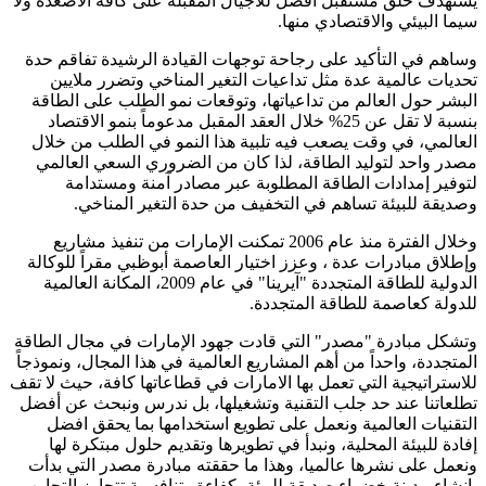
يستهدف خلق مستقبل أفضل للأجيال المقبلة على كافة الأصعدة ولا
سيما البيئي والاقتصادي منها.
وساهم في التأكيد على رجاحة توجهات القيادة الرشيدة تفاقم حدة
تحديات عالمية عدة مثل تداعيات التغير المناخي وتضرر ملايين
البشر حول العالم من تداعياتها، وتوقعات نمو الطلب على الطاقة
بنسبة لا تقل عن 25% خلال العقد المقبل مدعوماً بنمو الاقتصاد
العالمي، في وقت يصعب فيه تلبية هذا النمو في الطلب من خلال
مصدر واحد لتوليد الطاقة، لذا كان من الضروري السعي العالمي
لتوفير إمدادات الطاقة المطلوبة عبر مصادر آمنة ومستدامة
وصديقة للبيئة تساهم في التخفيف من حدة التغير المناخي.
وخلال الفترة منذ عام 2006 تمكنت الإمارات من تنفيذ مشاريع
وإطلاق مبادرات عدة ، وعزز اختيار العاصمة أبوظبي مقراً للوكالة
الدولية للطاقة المتجددة "آيرينا" في عام 2009، المكانة العالمية
للدولة كعاصمة للطاقة المتجددة.
وتشكل مبادرة "مصدر" التي قادت جهود الإمارات في مجال الطاقة
المتجددة، واحداً من أهم المشاريع العالمية في هذا المجال، ونموذجاً
للاستراتيجية التي تعمل بها الامارات في قطاعاتها كافة، حيث لا تقف
تطلعاتنا عند حد جلب التقنية وتشغيلها، بل ندرس ونبحث عن أفضل
التقنيات العالمية ونعمل على تطويع استخدامها بما يحقق افضل
إفادة للبيئة المحلية، ونبدأ في تطويرها وتقديم حلول مبتكرة لها
ونعمل على نشرها عالميا، وهذا ما حققته مبادرة مصدر التي بدأت
بإنشاء مدينة خضراء صديقة للبيئة بكفاءة وتنافسية تتجاوز التجارب