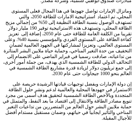
مبادرات صندوق أبوظبي للتنمية، وشركة مصدر.
وماتزال الإمارات تواصل جهودها في هذا المجال فعلى المستوى
المحلي، تم اعتماد استراتيجية الامارات للطاقة 2050، والتي
تستهدف الوصول بنسبة الطاقة النظيفة إلى 50% من إجمالي مزيج
الطاقة المحلي، وتستهدف هذه الاستراتيجية توفير 190 مليار دولار
تقريبا من الكلفة العامة للطاقة حتى عام 2050، إضافة إلى تعزيز
كفاءة الطاقة على المستوى الفردي والمؤسسي بنسبة 40%. وعلى
المستوى العالمي، وتعزيزاً لمشاركتها في الجهود العالمية لضمان
التخفيف من حدة التغير المناخي، وحماية حياة ملايين البشر المتأثرة
من تداعياته، صادقت رسميا في فبراير الماضي على الانضمام إلى
التحالف الدولي للطاقة الشمسية الذي يهدف، من جملة أمور أخرى،
إلى جمع تريليون دولار لزيادة قدرة مشاريع الطاقة الشمسية في
العالم بنحو 1000 جيجاوات حتى عام 2030.
إن دولة الإمارات وبفضل توجيهات قيادتها الرشيدة حريصة على
الاستمرار في جهودها المحلية والعالمية لدعم ونشر حلول الطاقة
المتجددة وبالأخص الطاقة الشمسية لتحقيق هدف أسمى من مجرد
تنويع مصادر الطاقة والانتقال إلى اقتصاد ما بعد النفط، والمتمثل في
حماية ملايين البشر حول العالم من المتضررين من تداعيات التغير
المناخي والتأثير ايجابياً في حياتهم، وضمان مستقبل مستدام أفضل
للأجيال المقبلة.