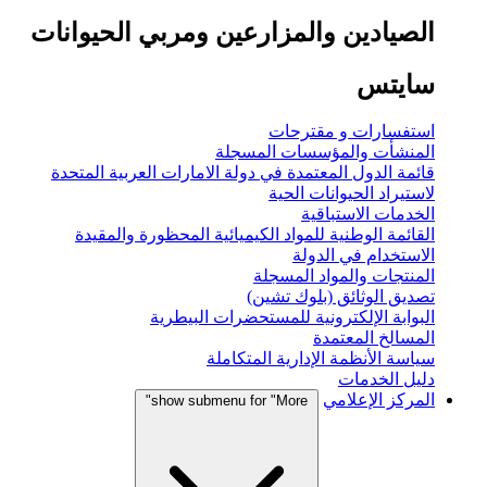
الصيادين والمزارعين ومربي الحيوانات
سايتس
استفسارات و مقترحات
المنشأت والمؤسسات المسجلة
قائمة الدول المعتمدة في دولة الامارات العربية المتحدة
لاستيراد الحيوانات الحية
الخدمات الاستباقية
القائمة الوطنية للمواد الكيميائية المحظورة والمقيدة
الاستخدام في الدولة
المنتجات والمواد المسجلة
تصديق الوثائق (بلوك تشين)
البوابة الإلكترونية للمستحضرات البيطرية
المسالخ المعتمدة
سياسة الأنظمة الإدارية المتكاملة
دليل الخدمات
المركز الإعلامي
show submenu for "More"