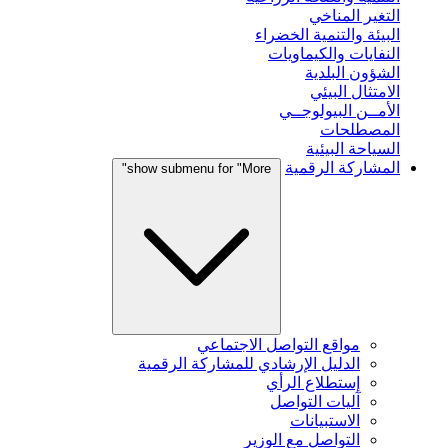
التغير المناخي
البيئة والتنمية الخضراء
النفايات والكيماويات
الشؤون البلدية
الامتثال البيئي
الأمــن البيولوجــي
المصطلحات
السياحة البيئية
المشاركة الرقمية
show submenu for "More"
مواقع التواصل الاجتماعي
الدليل الإرشادي للمشاركة الرقمية
إستطلاع الرأي
آليات التواصل
الاستبيانات
التواصل مع الوزير