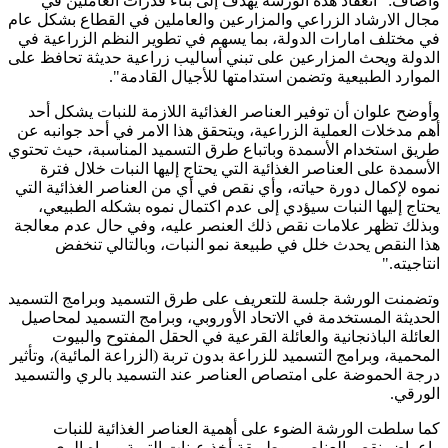
وأضاف: "انعقاد هذه الورشة يهدف إلى بناء قدرات العاملين في
مجال الارشاد الزراعي والمزارعين والعاملين في القطاع بشكل عام
في مختلف امارات الدولة، بما يسهم في تطوير النظم الزراعية في
الدولة ويحث المزارعين على تبني أساليب زراعية حديثة تحافظ على
الموارد الطبيعية وتضمن استدامتها للأجيال القادمة".
وأوضح علوان أن توفير العناصر الغذائية اللازمة للنبات يشكل أحد
أهم مدخلات العملية الزراعية، ويتحقق هذا الامر في أحد جوانبه عن
طريق استخدام الأسمدة وباتباع طرق التسميد المناسبة، حيث تحتوي
الأسمدة على العناصر الغذائية التي يحتاج إليها النبات خلال فترة
نموه لإكمال دورة حياته، وأي نقص في أي من العناصر الغذائية التي
يحتاج إليها النبات سيؤدي إلى عدم اكتمال نموه بشكله الطبيعي،
وبذلك تظهر علامات نقص ذلك العنصر عليه، وفي حال عدم معالجة
هذا النقص يحدث خلل في طبيعة نمو النبات، وبالتالي تنخفض
انتاجيته."
وتضمنت الورشة جلسة للتعريف على طرق التسميد وبرامج التسميد
الحديثة المستخدمة في الاتحاد الأوروبي، وبرامج التسميد لمحاصيل
العائلة الباذنجانية والعائلة القرعية في الحقل المفتوح والبيوت
المحمية، وبرامج التسميد للزراعة بدون تربة (الزراعة المائية)، وتأثير
درجة الحموضة على امتصاص العناصر عند التسميد بالري والتسميد
الورقي.
كما سلطت الورشة الضوء على أهمية العناصر الغذائية للنبات
واعراض نقص العناصر، وطريقة أخذ عينات التربة ومياه الري،