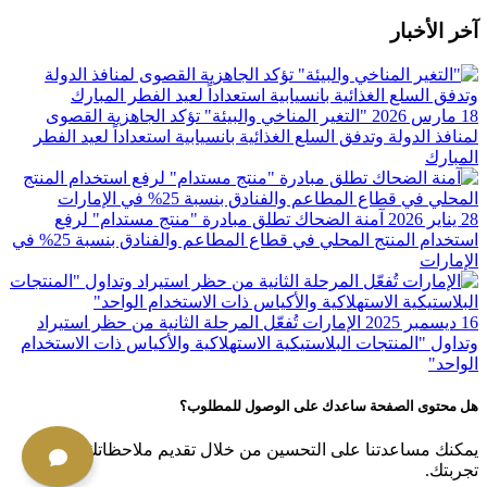
آخر الأخبار
18 مارس 2026
"التغير المناخي والبيئة" تؤكد الجاهزية القصوى
لمنافذ الدولة وتدفق السلع الغذائية بانسيابية استعداداً لعيد الفطر
المبارك
28 يناير 2026
آمنة الضحاك تطلق مبادرة "منتج مستدام" لرفع
استخدام المنتج المحلي في قطاع المطاعم والفنادق بنسبة 25%؜ في
الإمارات
16 ديسمبر 2025
الإمارات تُفعّل المرحلة الثانية من حظر استيراد
وتداول "المنتجات البلاستيكية الاستهلاكية والأكياس ذات الاستخدام
الواحد"
هل محتوى الصفحة ساعدك على الوصول للمطلوب؟
يمكنك مساعدتنا على التحسين من خلال تقديم ملاحظاتك حول
تجربتك.