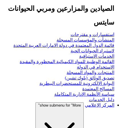
الصيادين والمزارعين ومربي الحيوانات
سايتس
استفسارات و مقترحات
المنشأت والمؤسسات المسجلة
قائمة الدول المعتمدة في دولة الامارات العربية المتحدة
لاستيراد الحيوانات الحية
الخدمات الاستباقية
القائمة الوطنية للمواد الكيميائية المحظورة والمقيدة
الاستخدام في الدولة
المنتجات والمواد المسجلة
تصديق الوثائق (بلوك تشين)
البوابة الإلكترونية للمستحضرات البيطرية
المسالخ المعتمدة
سياسة الأنظمة الإدارية المتكاملة
دليل الخدمات
المركز الإعلامي
show submenu for "More"