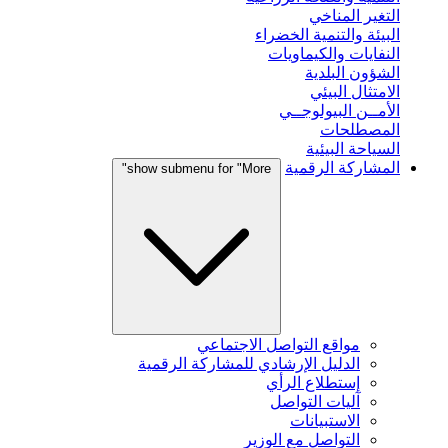
التغير المناخي
البيئة والتنمية الخضراء
النفايات والكيماويات
الشؤون البلدية
الامتثال البيئي
الأمــن البيولوجــي
المصطلحات
السياحة البيئية
المشاركة الرقمية
show submenu for "More"
مواقع التواصل الاجتماعي
الدليل الإرشادي للمشاركة الرقمية
إستطلاع الرأي
آليات التواصل
الاستبيانات
التواصل مع الوزير