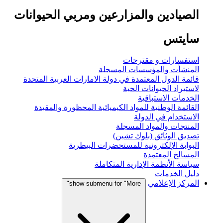
الصيادين والمزارعين ومربي الحيوانات
سايتس
استفسارات و مقترحات
المنشأت والمؤسسات المسجلة
قائمة الدول المعتمدة في دولة الامارات العربية المتحدة
لاستيراد الحيوانات الحية
الخدمات الاستباقية
القائمة الوطنية للمواد الكيميائية المحظورة والمقيدة
الاستخدام في الدولة
المنتجات والمواد المسجلة
تصديق الوثائق (بلوك تشين)
البوابة الإلكترونية للمستحضرات البيطرية
المسالخ المعتمدة
سياسة الأنظمة الإدارية المتكاملة
دليل الخدمات
المركز الإعلامي
show submenu for "More"