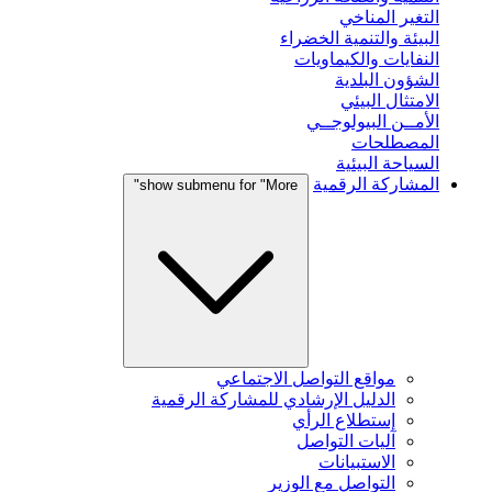
التغير المناخي
البيئة والتنمية الخضراء
النفايات والكيماويات
الشؤون البلدية
الامتثال البيئي
الأمــن البيولوجــي
المصطلحات
السياحة البيئية
المشاركة الرقمية
show submenu for "More"
مواقع التواصل الاجتماعي
الدليل الإرشادي للمشاركة الرقمية
إستطلاع الرأي
آليات التواصل
الاستبيانات
التواصل مع الوزير