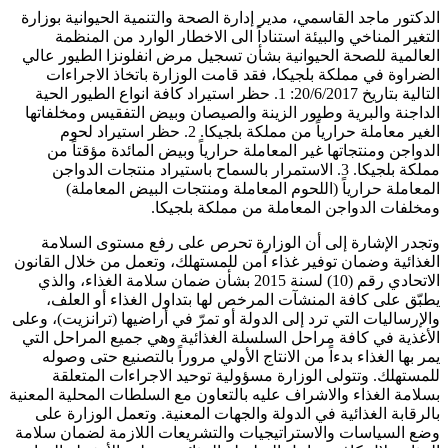
الدكتور ماجد القاسمي، مدير إدارة الصحة والتنمية الحيوانية بوزارة
التغير المناخي والبيئة استناداً الى الاخطار الوارد من المنظمة
العالمية للصحة الحيوانية بشأن تسجيل مرض انفلونزا الطيور عالي
الضراوة في مملكة بلجيكا، فقد قامت الوزارة باتخاذ الاجراءات
التالية بتاريخ 20/6/2017: 1. حظر استيراد كافة انواع الطيور الحية
الداجنة والبرية وطيور الزينة والصيصان وبيض التفقيس ومخلفاتها
الغير معاملة حرارياً من مملكة بلجيكا. 2. حظر استيراد لحوم
الدواجن ومنتجاتها غير المعاملة حرارياً وبيض المائدة مؤقتاً من
مملكة بلجيكا. 3. الاستمرار بالسماح باستيراد منتجات الدواجن
المعاملة حرارياً (اللحوم المعاملة ومنتجات البيض المعاملة)
ومخلفات الدواجن المعاملة من مملكة بلجيكا.
وتجدر الإشارة إلى أن الوزارة تحرص على رفع مستوى السلامة
الغذائية وضمان توفير غذاء آمن للمستهلك، وتعمل من خلال القانون
الاتحادي رقم (10) لسنة 2015 بشأن ضمان سلامة الغذاء، والذي
يطبّق على كافة المنشآت المرخص لها بتداول الغذاء أو العلف،
والإرساليات التي ترد إلى الدولة أو تمرّ في أراضيها (ترانزيت)، وعلى
الأغذية في كافة مراحل السلسلة الغذائية وهي جميع المراحل التي
يمر بها الغذاء بدءاً من الانتاج الأولي مروراً بالتصنيع حتى وصوله
للمستهلك. وتتولى الوزارة مسؤولية توحيد الاجراءات المتعلقة
بسلامة الغذاء والاشراف عليه بالتعاون مع السلطات المحلية المعنية
بالرقابة الغذائية في الدولة والجهات المعنية. وتعمل الوزارة على
وضع السياسات والاستراتيجيات والتشريعات اللازمة لضمان سلامة