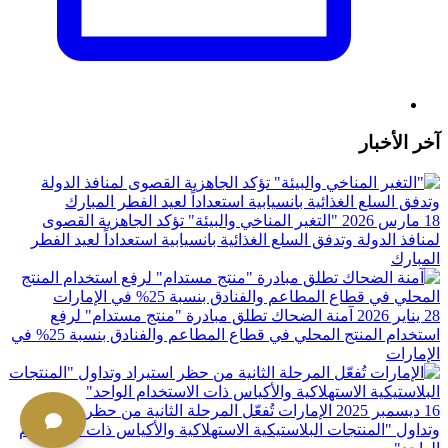
آخر الأخبار
18 مارس 2026
"التغير المناخي والبيئة" تؤكد الجاهزية القصوى
لمنافذ الدولة وتدفق السلع الغذائية بانسيابية استعداداً لعيد الفطر
المبارك
28 يناير 2026
آمنة الضحاك تطلق مبادرة "منتج مستدام" لرفع
استخدام المنتج المحلي في قطاع المطاعم والفنادق بنسبة 25%؜ في
الإمارات
16 ديسمبر 2025
الإمارات تُفعّل المرحلة الثانية من حظر استيراد
وتداول "المنتجات البلاستيكية الاستهلاكية والأكياس ذات الاستخدام