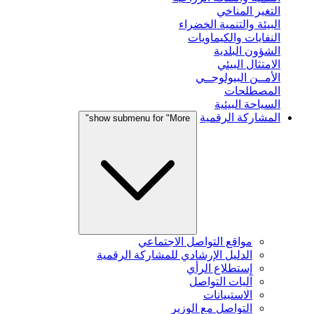
التغير المناخي
البيئة والتنمية الخضراء
النفايات والكيماويات
الشؤون البلدية
الامتثال البيئي
الأمــن البيولوجــي
المصطلحات
السياحة البيئية
المشاركة الرقمية
show submenu for "More"
مواقع التواصل الاجتماعي
الدليل الإرشادي للمشاركة الرقمية
إستطلاع الرأي
آليات التواصل
الاستبيانات
التواصل مع الوزير