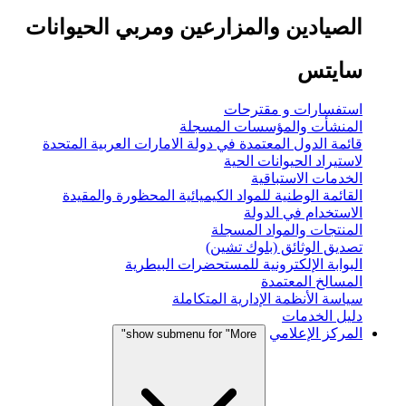
الصيادين والمزارعين ومربي الحيوانات
سايتس
استفسارات و مقترحات
المنشأت والمؤسسات المسجلة
قائمة الدول المعتمدة في دولة الامارات العربية المتحدة
لاستيراد الحيوانات الحية
الخدمات الاستباقية
القائمة الوطنية للمواد الكيميائية المحظورة والمقيدة
الاستخدام في الدولة
المنتجات والمواد المسجلة
تصديق الوثائق (بلوك تشين)
البوابة الإلكترونية للمستحضرات البيطرية
المسالخ المعتمدة
سياسة الأنظمة الإدارية المتكاملة
دليل الخدمات
المركز الإعلامي
show submenu for "More"