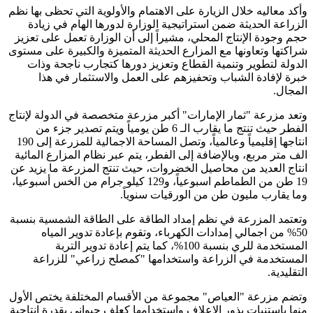
وأكد معاليه خلال الزيارة على الاهتمام والأولوية التي تحظى بها نظم
الزراعة الحديثة ضمن استراتيجية الوزارة لدورها الهام في زيادة
حجم وجودة الإنتاج المحلي، مشيراً إلى أن الوزارة تعمل على تعزيز
شراكتها وتعاونها مع المزارع الحديثة المتميزة والكبيرة على مستوى
الدولة لتطوير وتنمية القطاع وتعزيز دورها كتجارب ناجحة وذات
خبرة لإفادة الشباب وتحفيزهم على العمل والاستثمار في هذا
المجال.
وتعد مزرعة "ثمار الإمارات" أكبر مزرعة متخصصة في الدولة لإنتاج
الفطر حيث تنتج ما يقارب الـ 6 طن يومياً ويتم تصدير جزء من
انتاجها إقليمياً وعالمياً، وتصل المساحة الاجمالية للمزرعة إلى 190
الف متر مربع، وبالإضافة إلى الفطر، يتم عبر نظام المزارع المائية
انتاج العديد من محاصيل الخضروات، حيث تنتج المزرعة ما يزيد عن
19 طن من الطماطم اسبوعياً، و129 كيلو جرام من الخس أسبوعيا،
وما يقارب مليون طن من الورقيات سنوياً.
وتعتمد المزرعة في نظم إمداد الطاقة على الطاقة الشمسية بنسبة
50% من اجمالي إمدادات الكهرباء، وتقوم بإعادة تدوير المياه
المستخدمة للري بنسبة 100%، كما يتم إعادة تدوير التربة
المستخدمة في الزراعة واستخدامها "كمصلح زراعي" للزراعة
التقليدية.
وتضم مزرعة "العياص" مجموعة من الأقسام المختلفة يختص الأول
منها باستنبات بذور الاعلاف واستخدامها كعلف حيواني بقدرة إنتاجية