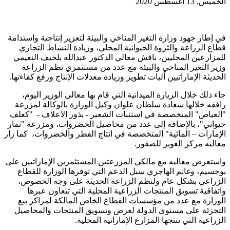
الخميس, 13 أغسطس 2020
في إطار جهود وزارة التغير المناخي والبيئة لتعزيز إنتاجية واستدامة
قطاع الزراعة والثروة الحيوانية المحلي، وزيادة النشاط التجاري
للمزارعين المحليين، ناقش معالي الدكتور عبدالله بلحيف النعيمي
وزير التغير المناخي والبيئة مع عدد من مستثمري نظم الزراعة
الحديثة الإماراتيين آليات تطوير وزيادة معدلات الإنتاج ورفع كفاءتها.
جاء ذلك خلال الزيارة الميدانية التي قام بها معالي الوزير اليوم،
رافقه خلالها سعادة سلطان علوان وكيل الوزارة بالوكالة لمزرعة
"العياص" المتخصصة في استنبات الشعير - بذور الاعلاف -
"كعلف
حيواني"، بالإضافة إلى عدد من محاصيل الخضروات، ومزرعة "ثمار
الإمارات – المائية" المتخصصة في انتاج الفطر والخضروات،
كما زار
معاليه مركز العوير للصقور.
واستعرض معاليه مع مالكي المزرعتين المستثمرين الإماراتيين على
بوجسيم، وغانم الهاجري سبل الدعم التي توفرها الوزارة للقطاع
الزراعي بشكل عام ولنظم الزراعة الحديثة على وجه الخصوص،
واتفاقية تسويق المنتجات الزراعية المحلية التي تتعاون عبرها
الوزارة مع عدد من مؤسسات القطاع الخاص المالكة لمراكز بيع
التجزئة على مستوى الدولة لعرض وتسويق المنتجات والمحاصيل
الزراعية التي تنتجها المزارع الإماراتية المحلية.