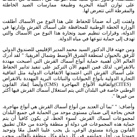
على توازن البيئة البحرية وطبيعة ممارسات الصيد الخاطئة
والمفرطة التي تتعرض لها.
ولفتت إلى أنه ضماناً للحفاظ على هذا النوع من الأسماك أطلقت
الوزارة الخطة الوطنية للمحافظة على أسماك القرش وإدارتها في
الدولة، وقرارات تنظيم صيد وتجارة هذا النوع من الأسماك والتي
تهدف إلى حماية تنوعها في مياه الدولة.
ومن جهته قال الدكتور السيد محمد المدير الإقليمي للصندوق الدولي
للرفق بالحيوان لمنطقة الشرق الأوسط وشمال أفريقيا: " لقد أدرك
العالم الآن أهمية حماية أنواع أسماك القرش التي أصبحت مهددة
بالانقراض، لذلك فمن المهم الآن التركيز على تنفيذ تدابير الحفاظ
على أسماك القرش التي اعتمدتها الاتفاقيات الدولية مثل اتفاقية
التجارة الدولية بأنواع الحيوانات والنباتات البرية المهددة بالانقراض
(CITES)واتفاقية الأنواع المهاجرة (CMS) وأيضاً إنفاذ القانون
الوطني خاصة في البلدان التي يتم استغلال أسماك القرش فيها أكثر
من غيرها ".
وأضاف: " "بما أن العديد من أنواع أسماك القرش هي أنواع مهاجرة،
فنحن بحاجة إلى ضمان مستوى موحد من الحماية في جميع البلدان
لمجموعات أسماك القرش. لسوء الحظ، لن يكون كافيا أن يتم
حماية هذه المجموعات في دولة أو منطقة واحدة من خلال تطبيق
القانون وزيادة مستوى الوعي، بل يجب علينا العمل معًا وتوحيد
جهودنا من أجل حمايتهم في كل دولة وكل منطقة بالعالم، ويجب