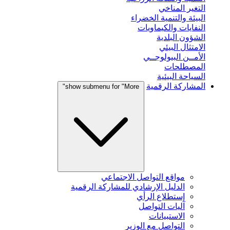
التغير المناخي
البيئة والتنمية الخضراء
النفايات والكيماويات
الشؤون البلدية
الامتثال البيئي
الأمــن البيولوجــي
المصطلحات
السياحة البيئية
المشاركة الرقمية
show submenu for "More"
مواقع التواصل الاجتماعي
الدليل الإرشادي للمشاركة الرقمية
إستطلاع الرأي
آليات التواصل
الاستبيانات
التواصل مع الوزير