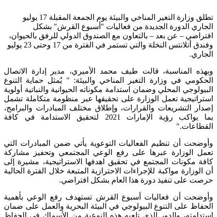
تطلق وزارة التغير المناخي والبيئة يوم الجمعة المقبلة 17 يوليو
الجاري الدورة الجديدة من فعاليات "أسبوع القرش" بشكل
افتراضي – عن بعد – بالتعاون مع الصندوق الدولي للرفق بالحيوان،
وفندق أتلانتس النخلة والتي تستمر في الفترة من 17 وحتى 23 يوليو
الجاري.
وبهذه المناسبة، قالت طيف محمد الأميري، مدير إدارة الاتصال
الحكومي في وزارة التغير المناخي والبيئة: " يُمثل حماية التنوع
البيولوجي المحلي وضمان استدامة مكوناته الحيوانية والنباتية أولوية
استراتيجية تعمل الوزارة على تحقيقها عبر منظومة متكاملة تشمل
إصدار التشريعات والقرارات، وإطلاق مختلف المبادرات والبرامج،
بما يواكب رؤية الإمارات 2021 لتحقيق الاستدامة في كافة
القطاعات."
وأوضحت أن تنظيم الفعاليات التوعوية يأتي ضمن المبادرات التي
تعمل الوزارة عبرها على رفع الوعي المجتمعي وتحفيز مشاركة
كافة مكونات المجتمع في تحقيق اهدفها الاستراتيجية، مشيرة إلى
أن الوزارة مواكبة للإجراءات الاحترازية المتبعة خلال الفترة الحالية
حرصت على تنفيذ دورة هذا العام بشكل افتراضي.
وأوضحت أن فعاليات أسبوع القرش تستهدف رفع الوعي بأهمية
الحفاظ على التنوع البيولوجي في البيئة البحرية والعمل على ضمان
استدامته، والدور الذي تلعبه هذه النوعية من الأسماك في الحفاظ