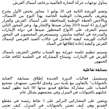
يتناول توجهات حركة التجارة العالمية بزعانف أسماك القرش.
وتضم الورشة الثانية في 20 يوليو 3 محاور يختص الأول بشرح
وتعريف بالتشريعات الوطنية الخاصة بهذا النوع من الأسماك،
وبالأخص الخطة الوطنية للمحافظة على أسماك القرش والقرار
الوزاري 43 لسنة 2019 بشأن صيدها والإتجار بها، وعبر المحور الثاني
سيتم التعرف على الأنواع المحظور صيدها في دولة الإمارات
والمدرجة في اتفاقية سايتس، وسيستعرض المختصون في المحور
الثالث للورشة كيفية التعامل في حالات الصيد العرضي لإسماك
القرش وكيفية إعادة إطلاقها في المياه.
وسيتم تنظيم جلسة حوراية مع الشباب تناقش التعريف بأسماك
القرش في الإمارات، وستتاح المشاركة في الجلسة لكافة فئات
الجمهور.
مسابقة تفاعلية
وستشمل فعاليات الدورة الجديدة إطلاق مسابقة "العناية
بالحيوانات" بالتعاون مع بلدية دبي وفندق اتلانتس، تستهدف تشجيع
الشباب على مشاركة مقاطع فيديو مدتها 60 ثانية تظهر كيفية
عنايتهم بالحيوانات في المنزل وفي مجتمعهم بشكل عام.
ويتعين على المشاركين التركيز على 3 نقاط رئيسة في مقطع
الفيديو وهي كيف تعتني بالحيوانات في المنزل، كيف تعتني