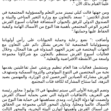
علينا القيام بذلك الآن ".
ومن جهتها قالت كيلي تيمينز مدير التعلم والمسؤولية المجتمعية في
فندق اتلانتس: " نسعد بالتعاون مع وزارة التغير المناخي والبيئة و
الصندوق الدولي للرفق بالحيوان لاستضافة فعاليات أسبوع القرش
لتعزيز الوعي المجتمعي بأهمية هذا النوع من الأسماك الهامة وكيفية
الحفاظ عليها وحمايتها."
وأضافت :" نضع رعاية وحماية الحيوانات على رأس أولوياتنا
ومسؤولياتنا المجتمعية لذا نحرص بشكل دائم على التعاون مع
الجهات المختصة في تعزيز الجهود المبذولة في هذا المجال، وخلال
فعاليات أسبوع القرش سننظم بالتعاون مع شركاؤنا مجموعة
واسعة من الأنشطة الافتراضية والفعلية."
وستشمل فعاليات هذا العام تنظيم ورشتي عمل تفاعليتين يقدمها
نخبة من المختصين في التنوع البيولوجي والثروة السمكية وتستهدف
الورش مشاركة الصيادين المرخصين لدى الوزارة، والمهتمين بصيد
النزهة، كما ستتاح المشاركة لكافة فئات المجتمع.
وتضم الورشة الأولى التي سيتم تنظيمها في 19 يوليو 3 محاور رئيسة
هي التعريف بالاتفاقيات الدولية التي تعني بحماية أسماك القرش
وانضمت لها دولة الإمارات، ومدى مساهمتها في حماية هذا النوع من
الأسماك عالمياً ومحلياً، وتناول المحور الثاني مجموعة من الحقائق
عن أسماك القرش وأهميتها لتوازن البيئة البحرية، والمحور الثالث