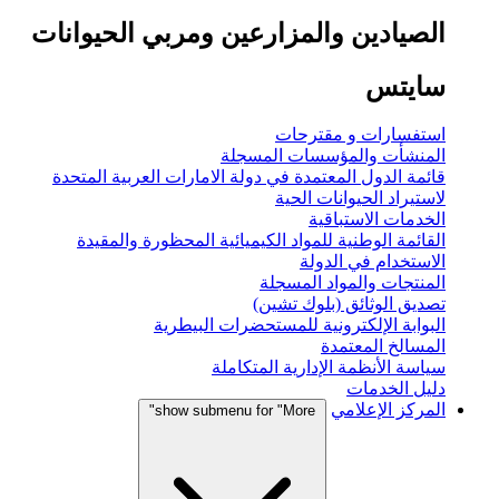
الصيادين والمزارعين ومربي الحيوانات
سايتس
استفسارات و مقترحات
المنشأت والمؤسسات المسجلة
قائمة الدول المعتمدة في دولة الامارات العربية المتحدة
لاستيراد الحيوانات الحية
الخدمات الاستباقية
القائمة الوطنية للمواد الكيميائية المحظورة والمقيدة
الاستخدام في الدولة
المنتجات والمواد المسجلة
تصديق الوثائق (بلوك تشين)
البوابة الإلكترونية للمستحضرات البيطرية
المسالخ المعتمدة
سياسة الأنظمة الإدارية المتكاملة
دليل الخدمات
المركز الإعلامي
show submenu for "More"