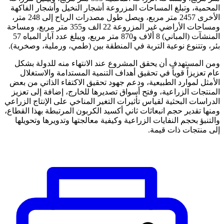
المحمية، وتبلغ المساحات المزروعة أشجار النخيل وأشجار الفاكهة
الأخرى 2457 متر مربع، ويصل طول مصدرات الرياح إلى 248 متر،
ومساحات الأراضي غير المزروعة 22 الف و355 متر مربع، ومساحة
المنشآت (المباني) 8 ألاف و870 متر مربع، ويبلغ عدد آبار المياه 57
بئر، وتتنوع نوعية التربة في المنطقة بين (طمي، ورملية، وصخرية).
ومن المستهدف أن يحقق المشروع عند الانتهاء منه للدولة بشكل
عام تعزيزاً قوياً في تحقيق أهداف التنمية المستدامة والاستغلال
الأمثل لموارد الطبيعية، ودعم جهود تحقيق الاكتفاء الذاتي من بعض
المنتجات الزراعية، وفتح أسواق تصديرها للخارج، إضافة إلى تعزيز
الدراسات البحثية لقياس تأثيرات التغير المناخي على الإنتاج الزراعي
ومنها تقدير حجم انبعاثات ثاني أكسيد الكربون المرتبطة بهذا القطاع،
والتنبؤ بحجم النفايات الزراعية وكيفية معالجتها وتدويرها وتحويلها
إلى منتجات ذات قيمة.