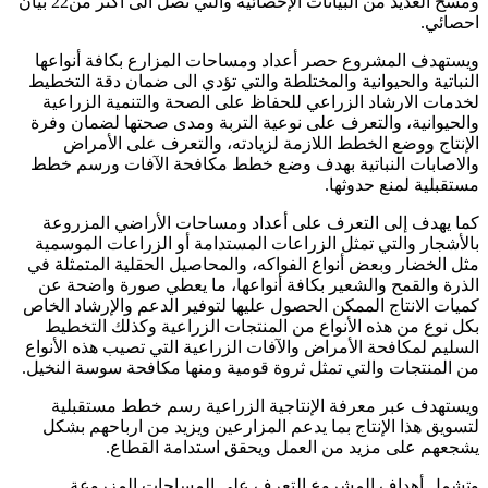
ومسح العديد من البيانات الإحصائية والتي تصل الى أكثر من22 بيان
احصائي.
ويستهدف المشروع حصر أعداد ومساحات المزارع بكافة أنواعها
النباتية والحيوانية والمختلطة والتي تؤدي الى ضمان دقة التخطيط
لخدمات الارشاد الزراعي للحفاظ على الصحة والتنمية الزراعية
والحيوانية، والتعرف على نوعية التربة ومدى صحتها لضمان وفرة
الإنتاج ووضع الخطط اللازمة لزيادته، والتعرف على الأمراض
والاصابات النباتية بهدف وضع خطط مكافحة الآفات ورسم خطط
مستقبلية لمنع حدوثها.
كما يهدف إلى التعرف على أعداد ومساحات الأراضي المزروعة
بالأشجار والتي تمثل الزراعات المستدامة أو الزراعات الموسمية
مثل الخضار وبعض أنواع الفواكه، والمحاصيل الحقلية المتمثلة في
الذرة والقمح والشعير بكافة أنواعها، ما يعطي صورة واضحة عن
كميات الانتاج الممكن الحصول عليها لتوفير الدعم والإرشاد الخاص
بكل نوع من هذه الأنواع من المنتجات الزراعية وكذلك التخطيط
السليم لمكافحة الأمراض والآفات الزراعية التي تصيب هذه الأنواع
من المنتجات والتي تمثل ثروة قومية ومنها مكافحة سوسة النخيل.
ويستهدف عبر معرفة الإنتاجية الزراعية رسم خطط مستقبلية
لتسويق هذا الإنتاج بما يدعم المزارعين ويزيد من ارباحهم بشكل
يشجعهم على مزيد من العمل ويحقق استدامة القطاع.
وتشمل أهداف المشروع التعرف على المساحات المزروعة