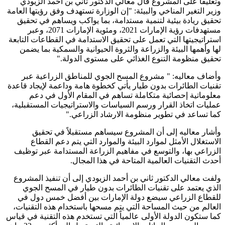
وتعليقاً على المشروع قال معالي الدكتور ثاني بن أحمد الزيودي
وزير التغير المناخي والبيئة: "إن الوزارة تستهدف وفق رؤيتها العامة
تحقيق ريادة بيئية لتنمية مستدامة، بما يواكب ويساهم في تحقيق
مستهدفات رؤية الإمارات 2021، ومئوية الإمارات 2071، وعبر
استراتيجيتها التي تعمل على تحقيق الاستدامة في القطاعات التابعة
لها وأهمها البيئة والزراعة والثروة الحيوانية والسمكية بما يضمن
تحقيق منظومة التنوع الغذائي على مستوى الدولة."
وأضاف معاليه: " مشروع المسح الجوي للمناطق الزراعية عبر
تقنيات الطائرات بدون طيار يأتي كخطوة هامة وداعمة لإيجاد قاعدة
معلوماتية إحصائية متكاملة تساهم في المقام الأول في دعم
عمليات اتخاذ القرار ورسم السياسات والاستراتيجيات المستقبلية،
كما تساعد في تطوير منظومة الارشاد الزراعي."
وأشار معاليه إلى أن المشروع سيساهم مستقبلاً في تحقيق
الاستغلال الأمثل لموارد البيئة والموارد التي يتم دعم القطاع
الزراعي بها، والتوسع في مفاهيم الزراعة المستدامة عبر توظيف
أحدث التقنيات العالمية المتاحة في هذا المجال.
ولفت معالي الدكتور ثاني بن أحمد الزيودي إلى أن تنفيذ المشروع
الذي يعتمد على تقنيات الطائرات بدون طيار في المسح الجوي
للقطاع الزراعي سيضع دولة الإمارات بين أفضل خمس دول في
العالم من حيث المساحة التي يتم مسحها باستخدام هذه التقنيات،
كما ستكون الدولة الأولى عالمياً التي تستخدم هذه التقنية في قياس