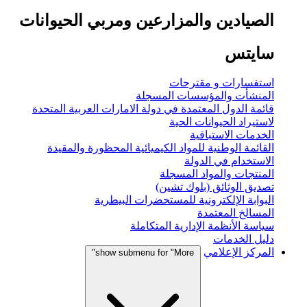
الصيادين والمزارعين ومربي الحيوانات
سايتس
استفسارات و مقترحات
المنشأت والمؤسسات المسجلة
قائمة الدول المعتمدة في دولة الامارات العربية المتحدة
لاستيراد الحيوانات الحية
الخدمات الاستباقية
القائمة الوطنية للمواد الكيميائية المحظورة والمقيدة
الاستخدام في الدولة
المنتجات والمواد المسجلة
تصديق الوثائق (بلوك تشين)
البوابة الإلكترونية للمستحضرات البيطرية
المسالخ المعتمدة
سياسة الأنظمة الإدارية المتكاملة
دليل الخدمات
المركز الإعلامي
show submenu for "More"