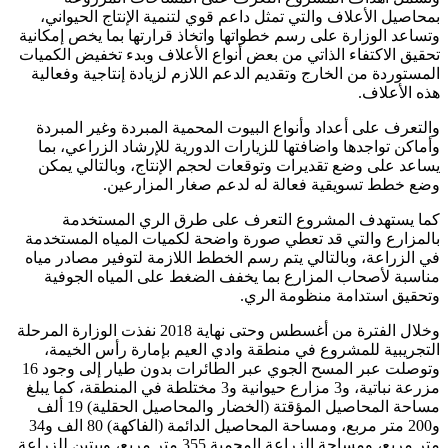
بمحاصيل الأعلاف والتي تمثل داعم قوي لتنمية الإنتاج الحيواني،
وتساعد الوزارة على رسم خطواتها واتخاذ قرارتها بما يخص إمكانية
تحقيق الاكتفاء الذاتي من بعض أنواع الأعلاف وبدء تخفيض الكميات
المستوردة من الخارج وتقديم الدعم اللازم لزيادة إنتاجية وفعالية
هذه الأعلاف.
والتعرف على أعداد وأنواع البيوت المحمية المبردة وغير المبردة
وأماكن تواجدها واضافتها للزيارات الدورية للإرشاد الزراعي، بما
يساعد على وضع تقديرات وتوقعات لحجم الإنتاج، وبالتالي يمكن
وضع خطط تسويقية فعالة له لدعم صغار المزارعين.
كما يستهدف المشروع التعرف على طرق الري المستخدمة
بالمزارع والتي قد تعطي صورة واضحة لكميات المياه المستخدمة
في الزراعة، وبالتالي يتم رسم الخطط اللازمة لتوفير مصادر مياه
مناسبة لأصحاب المزارع بما يخفف الضغط على المياه الجوفية
وتحقيق استدامة منظومة الري.
وخلال الفترة من أغسطس وحتى نهاية 2018 نفذت الوزارة المرحلة
التجريبية للمشروع في منطقة وادي العيم بإمارة رأس الخيمة،
وتوصلت عبر المسح الجوي عبر الطائرات بدون طيار إلى وجود 16
مزرعة نباتية، و3 مزارع حيوانية و3 مختلطة في المنطقة، كما يبلغ
مساحة المحاصيل المؤقتة (الخضار والمحاصيل الحقلية) 19 ألف
و200 متر مربع، ومساحة المحاصيل الدائمة (الفاكهة) 80 الف و34
متر مربع، ومساحة الزراعة المحمية 355 متر مربع، وبيتين للزراعة