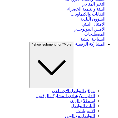
التغير المناخي
البيئة والتنمية الخضراء
النفايات والكيماويات
الشؤون البلدية
الامتثال البيئي
الأمــن البيولوجــي
المصطلحات
السياحة البيئية
المشاركة الرقمية
show submenu for "More"
مواقع التواصل الاجتماعي
الدليل الإرشادي للمشاركة الرقمية
إستطلاع الرأي
آليات التواصل
الاستبيانات
التواصل مع الوزير