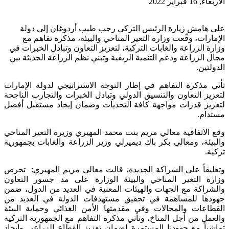
الأربعاء, 16 فبراير 2022
على هامش زيارة الرئيس التركي رجب طيب أردوغان إلى دولة
الإمارات، وقّعت وزارة التغير المناخي والبيئة، مذكرة تفاهم مع
وزارة الزراعة والغابات التركية، لتعزيز التعاون وتبادل الخبرات في
مجال الزراعة ودعم التنمية الريفية وتبني نظم الزراعة الحديثة بين
الدولتين.
تأتي مذكرة التفاهم في إطار التوجه الاستراتيجي لدولة الإمارات
لتعزيز التعاون والتنسيق الدولي وتبادل الخبرات والتجارب الناجحة
لتعزيز قدرات مواجهة كافة التحديات وضمان إيجاد مستقبل أفضل
مستدام.
وقع الاتفاقية معالي مريم بنت محمد المهيري وزيرة التغير المناخي
والبيئة، ومعالي بكر باك ديميرلي وزير الزراعة والغابات بجمهورية
تركية.
وتعليقاً على الشراكة الجديدة، قالت معالي مريم المهيري: تحرص
وزارة التغير المناخي والبيئة الوزارة على مد جسور التعاون
والشراكة مع الجهات والهيئات المعنية في العديد من الدول، ضمن
جهودها للمساهمة في تحقيق مستهدفات الدولة في العديد من
القطاعات والمجالات وفي مقدمتها الأمن الغذائي وحماية البيئة
والعمل من أجل المناخ، وتأتي مذكرة التفاهم مع الجمهورية التركية
تماشياً مع جهودنا المستمرة لضمان تعزيز القطاع الزراعي وإيجاد