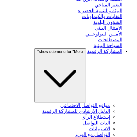
التغير المناخي
البيئة والتنمية الخضراء
النفايات والكيماويات
الشؤون البلدية
الامتثال البيئي
الأمــن البيولوجــي
المصطلحات
السياحة البيئية
المشاركة الرقمية
show submenu for "More"
مواقع التواصل الاجتماعي
الدليل الإرشادي للمشاركة الرقمية
إستطلاع الرأي
آليات التواصل
الاستبيانات
التواصل مع الوزير