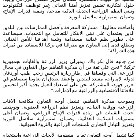
حلول ابتكارية تضمن تعزيز أمننا الغذائي عبر توظيف التكنولوجيا
وتبني النظم الزراعية الحديثة الذكية مناخياً، وتنمية قدرات الإنتاج،
وضمان استمرارية سلاسل التوريد."
وأضافت معاليها:" مشاركة المعرفة وأفضل الممارسات بين البلدين
الذين يعتمدان على تبني الابتكار للتعامل مع التحديات، سيساعدنا
على تطوير نظم غذائية مستدامة وتلبية أهدافنا للأمن الغذائي.
ونتطلع قدماً إلى التعاون مع نظرائنا في تركيا للاستفادة من ثمرات
هذه الشراكة".
من جانبه قال بكر باك ديميرلي وزير الزراعة والغابات بجمهورية
تركيا: " نحن على ثقة من أن مذكرة التفاهم حول التعاون في مجال
الزراعة، التي وقعناها في إطار زيارة الرئيس رجب طيب أوردغان
لدولة الإمارات، مفيدة للبلدين. وأعتقد بصدق أن تعاوننا سيساهم في
تعزيز جهودنا المشتركة. نحن على استعداد للعمل بجدية أكبر لتحسين
علاقاتنا الاقتصادية والزراعية مع الإمارات."
وبموجب مذكرة التفاهم، تشمل أوجه التعاون مكافحة الآفات
الزراعية ووقاية النبات، وتعزيز نظم الزراعة العضوية، وتوظيف
أحدث التقنيات في زيادة قدرات الإنتاج الزراعي، وضمان أعلى
مستويات السلامة الغذائية، وضمان استمرارية سلاسل التوريد
وتعزيز التبادل التجاري للمنتجات الزراعية والثروة الحيوانية.
كما تشمل أوجه التعاون تعزيز منظومة الأبحاث الزراعية واستخدام