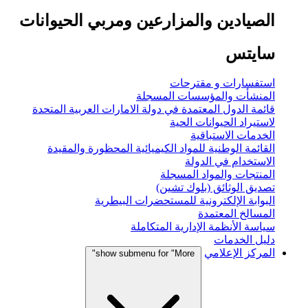
الصيادين والمزارعين ومربي الحيوانات
سايتس
استفسارات و مقترحات
المنشأت والمؤسسات المسجلة
قائمة الدول المعتمدة في دولة الامارات العربية المتحدة
لاستيراد الحيوانات الحية
الخدمات الاستباقية
القائمة الوطنية للمواد الكيميائية المحظورة والمقيدة
الاستخدام في الدولة
المنتجات والمواد المسجلة
تصديق الوثائق (بلوك تشين)
البوابة الإلكترونية للمستحضرات البيطرية
المسالخ المعتمدة
سياسة الأنظمة الإدارية المتكاملة
دليل الخدمات
المركز الإعلامي
show submenu for "More"