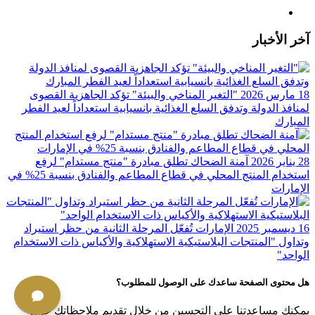
آخر الأخبار
18 مارس 2026
"التغير المناخي والبيئة" تؤكد الجاهزية القصوى
لمنافذ الدولة وتدفق السلع الغذائية بانسيابية استعداداً لعيد الفطر
المبارك
28 يناير 2026
آمنة الضحاك تطلق مبادرة "منتج مستدام" لرفع
استخدام المنتج المحلي في قطاع المطاعم والفنادق بنسبة 25%؜ في
الإمارات
16 ديسمبر 2025
الإمارات تُفعّل المرحلة الثانية من حظر استيراد
وتداول "المنتجات البلاستيكية الاستهلاكية والأكياس ذات الاستخدام
الواحد"
هل محتوى الصفحة ساعدك على الوصول للمطلوب؟
يمكنك مساعدتنا على التحسين من خلال تقديم ملاحظاتك حول