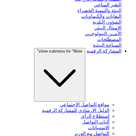
التغير المناخي
البيئة والتنمية الخضراء
النفايات والكيماويات
الشؤون البلدية
الامتثال البيئي
الأمــن البيولوجــي
المصطلحات
السياحة البيئية
المشاركة الرقمية
show submenu for "More"
مواقع التواصل الاجتماعي
الدليل الإرشادي للمشاركة الرقمية
إستطلاع الرأي
آليات التواصل
الاستبيانات
التواصل مع الوزير