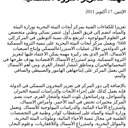
الإثنين, 17 أكتوبر 2011
تعزيزا للكفاءات الفنية بمركز أبحاث البيئة البحرية بوزارة البيئة
والمياه، انضم إلى فريق العمل أول عنصر نسائي وطني متخصص
في العلوم البيولوجية ، لترتفع بذلك نسبة التوطين في المركز إلى
68%. ويعمل مركز أبحاث البيئة البحرية على تنمية الثروة السمكية
في الدولةمن خلال عمليات الاستزراعالسمكي وإنتاج اصبعيات
الأسماك، الأمر الذي يعد ركيزة مهمة يمكن الاعتمادعليها لتعزيز
الثروة السمكية. ويتم استزراع الأسماك الاقتصادية بهدف طرحها في
المحمياتوالخيران ومناطق انتشار أشجار القرم. ومن أهم الأسماك
التي يعمل المركز على إنتاجهاهي الهامور والصبيطي والصافي
والينم.
بالإضافة إلى دور المركز في تعزيز المخزون السمكي في الدولة
فإنه يعمل كذلك على إجراء الأبحاث والدراسات لتنمية الخيران
والسواحل، ودراساتحول تلوث البيئة وأشجار القرم، حيث يضم
المركز مختبرات تختص في المد الأحمر، وأمراض الاسماك،
واستزراع الأحياء المائية، والدراسات البيولوجية للأسماك. وتعمل
وزارة البيئة والمياه على استقطاب كوادر وطنية في التخصصات
العلمية في مجال تنمية الأحياء المائية، وملوثات البيئة البحرية،
والموائل البحرية، واستزراع الأسماك واللافقاريات، وعلوم البحار،