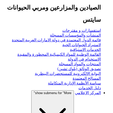
الصيادين والمزارعين ومربي الحيوانات
سايتس
استفسارات و مقترحات
المنشأت والمؤسسات المسجلة
قائمة الدول المعتمدة في دولة الامارات العربية المتحدة
لاستيراد الحيوانات الحية
الخدمات الاستباقية
القائمة الوطنية للمواد الكيميائية المحظورة والمقيدة
الاستخدام في الدولة
المنتجات والمواد المسجلة
تصديق الوثائق (بلوك تشين)
البوابة الإلكترونية للمستحضرات البيطرية
المسالخ المعتمدة
سياسة الأنظمة الإدارية المتكاملة
دليل الخدمات
المركز الإعلامي
show submenu for "More"