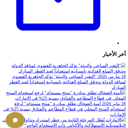
آخر الأخبار
18 مارس 2026
"التغير المناخي والبيئة" تؤكد الجاهزية القصوى
لمنافذ الدولة وتدفق السلع الغذائية بانسيابية استعداداً لعيد الفطر
المبارك
28 يناير 2026
آمنة الضحاك تطلق مبادرة "منتج مستدام" لرفع
استخدام المنتج المحلي في قطاع المطاعم والفنادق بنسبة 25%؜ في
الإمارات