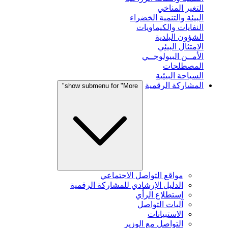
التغير المناخي
البيئة والتنمية الخضراء
النفايات والكيماويات
الشؤون البلدية
الامتثال البيئي
الأمــن البيولوجــي
المصطلحات
السياحة البيئية
المشاركة الرقمية
show submenu for "More"
مواقع التواصل الاجتماعي
الدليل الإرشادي للمشاركة الرقمية
إستطلاع الرأي
آليات التواصل
الاستبيانات
التواصل مع الوزير