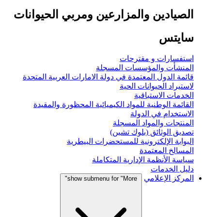
الصيادين والمزارعين ومربي الحيوانات
سايتس
استفسارات و مقترحات
المنشأت والمؤسسات المسجلة
قائمة الدول المعتمدة في دولة الامارات العربية المتحدة
لاستيراد الحيوانات الحية
الخدمات الاستباقية
القائمة الوطنية للمواد الكيميائية المحظورة والمقيدة
الاستخدام في الدولة
المنتجات والمواد المسجلة
تصديق الوثائق (بلوك تشين)
البوابة الإلكترونية للمستحضرات البيطرية
المسالخ المعتمدة
سياسة الأنظمة الإدارية المتكاملة
دليل الخدمات
المركز الإعلامي
show submenu for "More"