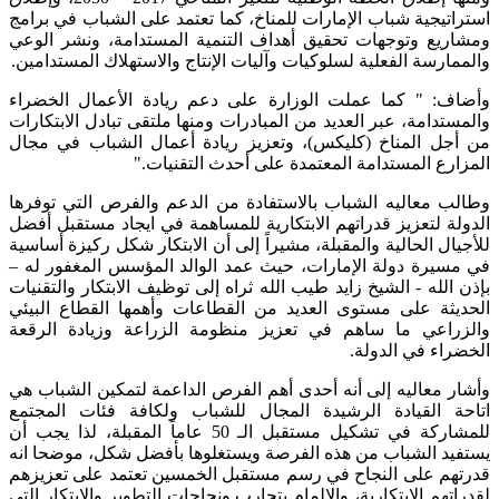
استراتيجية شباب الإمارات للمناخ، كما تعتمد على الشباب في برامج
ومشاريع وتوجهات تحقيق أهداف التنمية المستدامة، ونشر الوعي
والممارسة الفعلية لسلوكيات وآليات الإنتاج والاستهلاك المستدامين.
وأضاف: " كما عملت الوزارة على دعم ريادة الأعمال الخضراء
والمستدامة، عبر العديد من المبادرات ومنها ملتقى تبادل الابتكارات
من أجل المناخ (كليكس)، وتعزيز ريادة أعمال الشباب في مجال
المزارع المستدامة المعتمدة على أحدث التقنيات."
وطالب معاليه الشباب بالاستفادة من الدعم والفرص التي توفرها
الدولة لتعزيز قدراتهم الابتكارية للمساهمة في ايجاد مستقبل أفضل
للأجيال الحالية والمقبلة، مشيراً إلى أن الابتكار شكل ركيزة أساسية
في مسيرة دولة الإمارات، حيث عمد الوالد المؤسس المغفور له –
بإذن الله - الشيخ زايد طيب الله ثراه إلى توظيف الابتكار والتقنيات
الحديثة على مستوى العديد من القطاعات وأهمها القطاع البيئي
والزراعي ما ساهم في تعزيز منظومة الزراعة وزيادة الرقعة
الخضراء في الدولة.
وأشار معاليه إلى أنه أحدى أهم الفرص الداعمة لتمكين الشباب هي
اتاحة القيادة الرشيدة المجال للشباب ولكافة فئات المجتمع
للمشاركة في تشكيل مستقبل الـ 50 عاماً المقبلة، لذا يجب أن
يستفيد الشباب من هذه الفرصة ويستغلوها بأفضل شكل، موضحا انه
قدرتهم على النجاح في رسم مستقبل الخمسين تعتمد على تعزيزهم
لقدراتهم الابتكارية، والإلمام بتجارب ونجاحات التطوير والابتكار التي