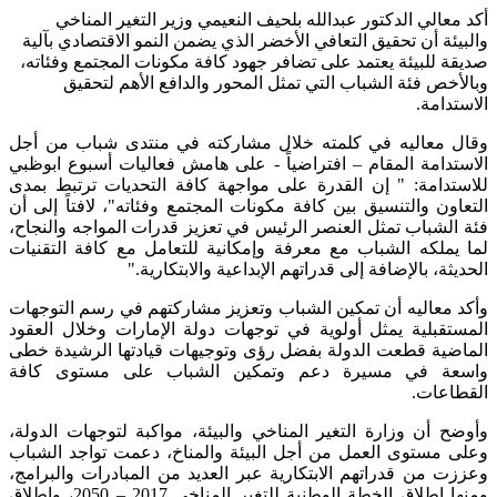
أكد معالي الدكتور عبدالله بلحيف النعيمي وزير التغير المناخي
والبيئة أن تحقيق التعافي الأخضر الذي يضمن النمو الاقتصادي بآلية
صديقة للبيئة يعتمد على تضافر جهود كافة مكونات المجتمع وفئاته،
وبالأخص فئة الشباب التي تمثل المحور والدافع الأهم لتحقيق
الاستدامة.
وقال معاليه في كلمته خلال مشاركته في منتدى شباب من أجل
الاستدامة المقام – افتراضياً - على هامش فعاليات أسبوع ابوظبي
للاستدامة: " إن القدرة على مواجهة كافة التحديات ترتبط بمدى
التعاون والتنسيق بين كافة مكونات المجتمع وفئاته"، لافتاً إلى أن
فئة الشباب تمثل العنصر الرئيس في تعزيز قدرات المواجه والنجاح،
لما يملكه الشباب مع معرفة وإمكانية للتعامل مع كافة التقنيات
الحديثة، بالإضافة إلى قدراتهم الإبداعية والابتكارية."
وأكد معاليه أن تمكين الشباب وتعزيز مشاركتهم في رسم التوجهات
المستقبلية يمثل أولوية في توجهات دولة الإمارات وخلال العقود
الماضية قطعت الدولة بفضل رؤى وتوجيهات قيادتها الرشيدة خطى
واسعة في مسيرة دعم وتمكين الشباب على مستوى كافة
القطاعات.
وأوضح أن وزارة التغير المناخي والبيئة، مواكبة لتوجهات الدولة،
وعلى مستوى العمل من أجل البيئة والمناخ، دعمت تواجد الشباب
وعززت من قدراتهم الابتكارية عبر العديد من المبادرات والبرامج،
ومنها إطلاق الخطة الوطنية للتغير المناخي 2017 – 2050، وإطلاق